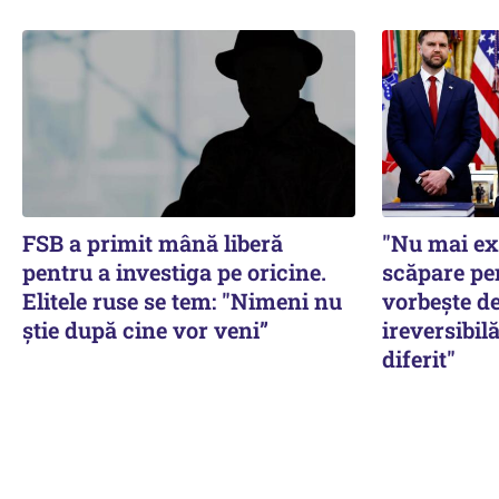
FSB a primit mână liberă
"Nu mai ex
pentru a investiga pe oricine.
scăpare pe
Elitele ruse se tem: "Nimeni nu
vorbește de
știe după cine vor veni”
ireversibilă
diferit"