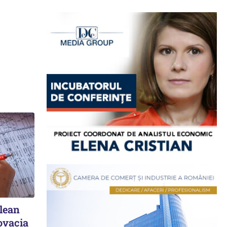
elean
ovacia