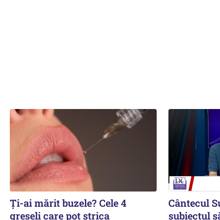
Ți-ai mărit buzele? Cele 4
Cântecul S
greșeli care pot strica
subiectul s