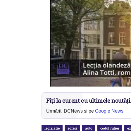
Fiți la curent cu ultimele noutăți
Urmăriți DCNews și pe
Google News
legislatie
soferi
auto
codul rutier
e