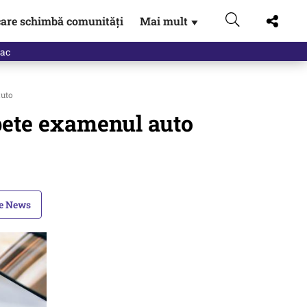
are schimbă comunități
Mai mult
▼
auto
epete examenul auto
le News