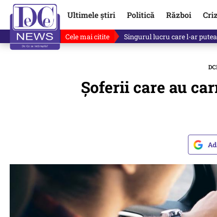
Ultimele știri
Politică
Război
Cri
Cele mai citite
Ce se întâmplă cu primul bulet
DC
Șoferii care au ca
Ad