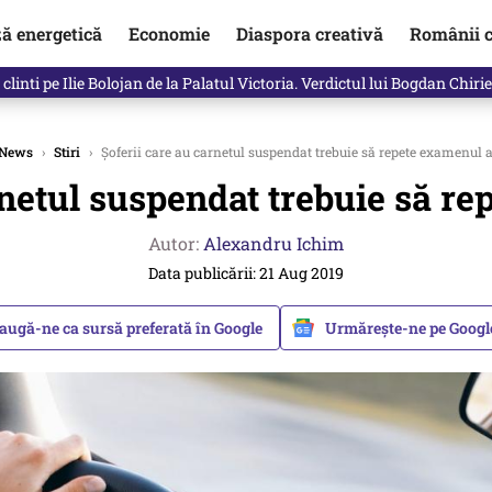
ză energetică
Economie
Diaspora creativă
Românii c
in electronic, decizia luată astăzi de Guvern pentru toți românii
News
›
Stiri
›
Șoferii care au carnetul suspendat trebuie să repete examenul 
rnetul suspendat trebuie să r
Autor:
Alexandru Ichim
Data publicării: 21 Aug 2019
augă-ne ca sursă preferată în Google
Urmărește-ne pe Goog