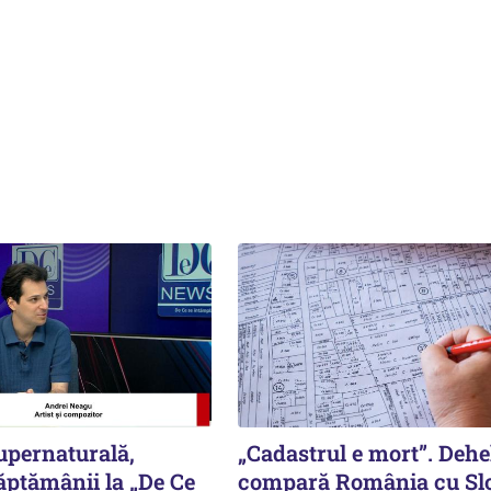
upernaturală,
„Cadastrul e mort”. Deh
ăptămânii la „De Ce
compară România cu Sl