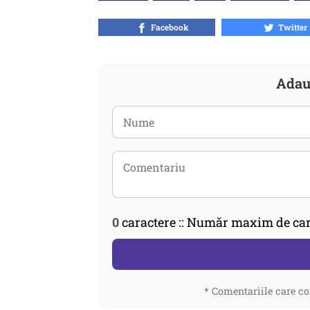
Facebook
Twitter
Adau
0
caractere :: Număr maxim de car
* Comentariile care co