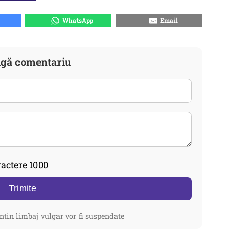
WhatsApp
Email
gă comentariu
actere 1000
Trimite
ntin limbaj vulgar vor fi suspendate