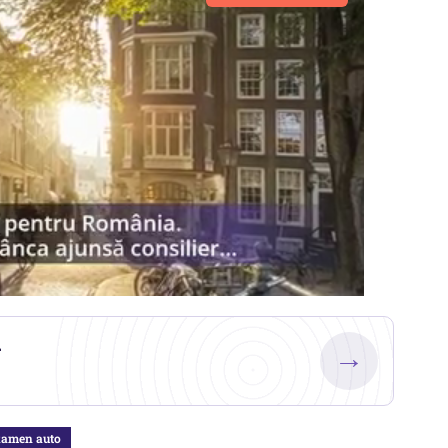
.
→
xamen auto