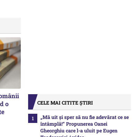
românii
CELE MAI CITITE ȘTIRI
d o
te
„Mă uit și sper să nu fie adevărat ce se
întâmplă!“ Propunerea Oanei
Gheorghiu care l-a uluit pe Eugen