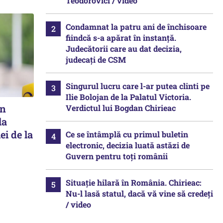
Teodorovici / video
Condamnat la patru ani de închisoare
fiindcă s-a apărat în instanță.
Judecătorii care au dat decizia,
judecați de CSM
Singurul lucru care l-ar putea clinti pe
Ilie Bolojan de la Palatul Victoria.
în
Verdictul lui Bogdan Chirieac
la
ei de la
Ce se întâmplă cu primul buletin
electronic, decizia luată astăzi de
Guvern pentru toți românii
Situație hilară în România. Chirieac:
Nu-l lasă statul, dacă vă vine să credeți
/ video