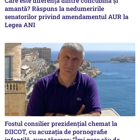
Care este diferența dintre concubină și
amantă? Răspuns la nedumeririle
senatorilor privind amendamentul AUR la
Legea ANI
Fostul consilier prezidențial chemat la
DIICOT, cu acuzația de pornografie
infantilă, rupe tăcerea: ”Îmi pare rău de