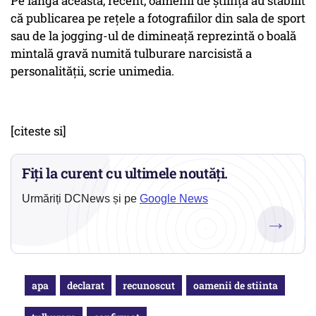
Pe lângă aceasta, recent, oamenii de știință au stabilit
că publicarea pe rețele a fotografiilor din sala de sport
sau de la jogging-ul de dimineață reprezintă o boală
mintală gravă numită tulburare narcisistă a
personalității, scrie unimedia.
[citeste si]
Fiți la curent cu ultimele noutăți.
Urmăriți DCNews și pe
Google News
→
apa
declarat
recunoscut
oamenii de stiinta