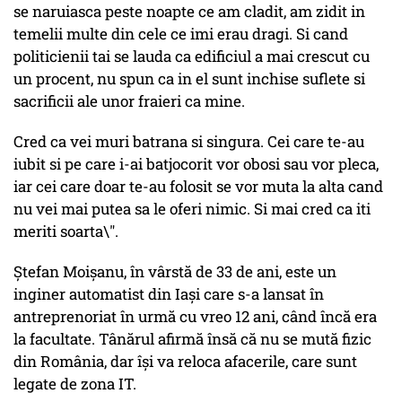
se naruiasca peste noapte ce am cladit, am zidit in
temelii multe din cele ce imi erau dragi. Si cand
politicienii tai se lauda ca edificiul a mai crescut cu
un procent, nu spun ca in el sunt inchise suflete si
sacrificii ale unor fraieri ca mine.
Cred ca vei muri batrana si singura. Cei care te-au
iubit si pe care i-ai batjocorit vor obosi sau vor pleca,
iar cei care doar te-au folosit se vor muta la alta cand
nu vei mai putea sa le oferi nimic. Si mai cred ca iti
meriti soarta\".
Ştefan Moişanu, în vârstă de 33 de ani, este un
inginer automatist din Iaşi care s-a lansat în
antreprenoriat în urmă cu vreo 12 ani, când încă era
la facultate. Tânărul afirmă însă că nu se mută fizic
din România, dar își va reloca afacerile, care sunt
legate de zona IT.