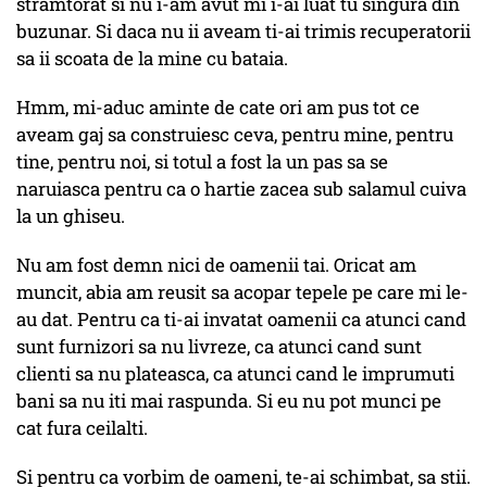
stramtorat si nu i-am avut mi i-ai luat tu singura din
buzunar. Si daca nu ii aveam ti-ai trimis recuperatorii
sa ii scoata de la mine cu bataia.
Hmm, mi-aduc aminte de cate ori am pus tot ce
aveam gaj sa construiesc ceva, pentru mine, pentru
tine, pentru noi, si totul a fost la un pas sa se
naruiasca pentru ca o hartie zacea sub salamul cuiva
la un ghiseu.
Nu am fost demn nici de oamenii tai. Oricat am
muncit, abia am reusit sa acopar tepele pe care mi le-
au dat. Pentru ca ti-ai invatat oamenii ca atunci cand
sunt furnizori sa nu livreze, ca atunci cand sunt
clienti sa nu plateasca, ca atunci cand le imprumuti
bani sa nu iti mai raspunda. Si eu nu pot munci pe
cat fura ceilalti.
Si pentru ca vorbim de oameni, te-ai schimbat, sa stii.