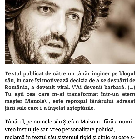
Textul publicat de către un tânăr inginer pe blogul
său, în care își motivează decizia de a se despărți de
România, a devenit viral. \"Ai devenit barbară. (...)
Tu ești cea care m-ai transformat într-un etern
meșter Manole\", este reproșul tânărului adresat
țării sale care i-a înșelat așteptările.
Tânărul, pe numele său Ștefan Moișanu, fără a numi
vreo instituție sau vreo personalitate politică,
reclamă în textul său sistemul rigid şi cinic cu care s-