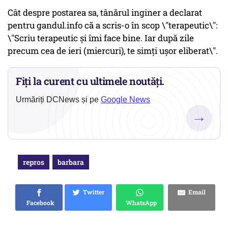
Cât despre postarea sa, tânărul inginer a declarat
pentru gandul.info că a scris-o în scop \"terapeutic\":
\"Scriu terapeutic şi îmi face bine. Iar după zile
precum cea de ieri (miercuri), te simţi uşor eliberat\".
Fiți la curent cu ultimele noutăți.
Urmăriți DCNews și pe
Google News
→
repros
barbara
Twitter
Email
Facebook
WhatsApp