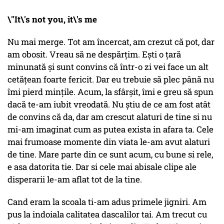
\"It\'s not you, it\'s me
Nu mai merge. Tot am încercat, am crezut că pot, dar
am obosit. Vreau să ne despărțim. Ești o țară
minunată și sunt convins că într-o zi vei face un alt
cetățean foarte fericit. Dar eu trebuie să plec până nu
îmi pierd mințile. Acum, la sfârșit, îmi e greu să spun
dacă te-am iubit vreodată. Nu știu de ce am fost atât
de convins că da, dar am crescut alaturi de tine si nu
mi-am imaginat cum as putea exista in afara ta. Cele
mai frumoase momente din viata le-am avut alaturi
de tine. Mare parte din ce sunt acum, cu bune si rele,
e asa datorita tie. Dar si cele mai abisale clipe ale
disperarii le-am aflat tot de la tine.
Cand eram la scoala ti-am adus primele jigniri. Am
pus la indoiala calitatea dascalilor tai. Am trecut cu