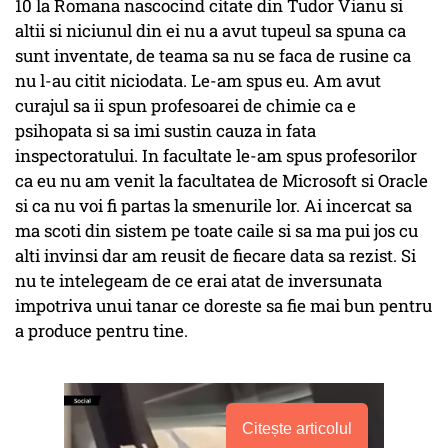
10 la Romana nascocind citate din Tudor Vianu si
altii si niciunul din ei nu a avut tupeul sa spuna ca
sunt inventate, de teama sa nu se faca de rusine ca
nu l-au citit niciodata. Le-am spus eu. Am avut
curajul sa ii spun profesoarei de chimie ca e
psihopata si sa imi sustin cauza in fata
inspectoratului. In facultate le-am spus profesorilor
ca eu nu am venit la facultatea de Microsoft si Oracle
si ca nu voi fi partas la smenurile lor. Ai incercat sa
ma scoti din sistem pe toate caile si sa ma pui jos cu
alti invinsi dar am reusit de fiecare data sa rezist. Si
nu te intelegeam de ce erai atat de inversunata
impotriva unui tanar ce doreste sa fie mai bun pentru
a produce pentru tine.
Citește articolul