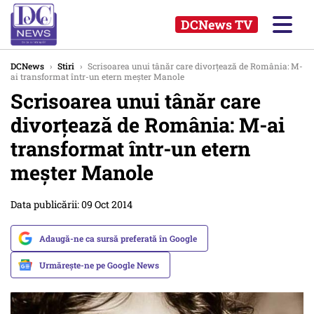
DCNews TV
DCNews
›
Stiri
›
Scrisoarea unui tânăr care divorțează de România: M-
ai transformat într-un etern meșter Manole
Scrisoarea unui tânăr care
divorțează de România: M-ai
transformat într-un etern
meșter Manole
Data publicării: 09 Oct 2014
Adaugă-ne ca sursă preferată în Google
Urmărește-ne pe Google News