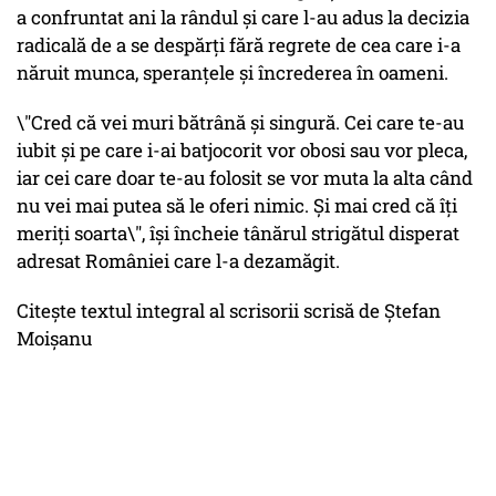
a confruntat ani la rândul și care l-au adus la decizia
radicală de a se despărți fără regrete de cea care i-a
năruit munca, speranțele și încrederea în oameni.
\"Cred că vei muri bătrână și singură. Cei care te-au
iubit și pe care i-ai batjocorit vor obosi sau vor pleca,
iar cei care doar te-au folosit se vor muta la alta când
nu vei mai putea să le oferi nimic. Și mai cred că îți
meriți soarta\", își încheie tânărul strigătul disperat
adresat României care l-a dezamăgit.
Citește textul integral al scrisorii scrisă de Ștefan
Moișanu