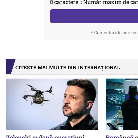
0
caractere :: Număr maxim de car
* Comentariile care co
CITEȘTE MAI MULTE DIN INTERNAȚIONAL
Zelenski ordonă operațiuni
Româncă ar