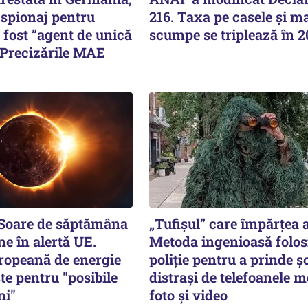
 spionaj pentru
216. Taxa pe casele și ma
i fost ”agent de unică
scumpe se triplează în 
 Precizările MAE
 Soare de săptămâna
„Tufișul” care împărțea
ne în alertă UE.
Metoda ingenioasă folos
ropeană de energie
poliție pentru a prinde șo
te pentru "posibile
distrași de telefoanele m
ni"
foto și video