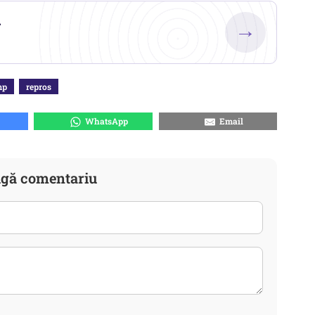
.
→
mp
repros
WhatsApp
Email
gă comentariu