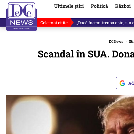
Ultimele știri
Politică
Război
Cele mai citite
„Dacă facem treaba asta, s-a a
DCNews
›
Sti
Scandal în SUA. Dona
Ad