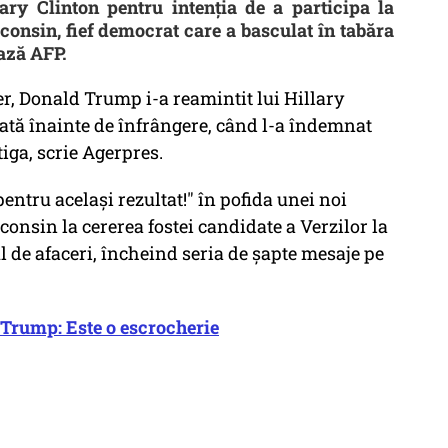
ary Clinton pentru intenția de a participa la
consin, fief democrat care a basculat în tabăra
ează AFP.
er, Donald Trump i-a reamintit lui Hillary
dată înainte de înfrângere, când l-a îndemnat
tiga, scrie Agerpres.
 pentru același rezultat!" în pofida unei noi
onsin la cererea fostei candidate a Verzilor la
ul de afaceri, încheind seria de șapte mesaje pe
rump: Este o escrocherie