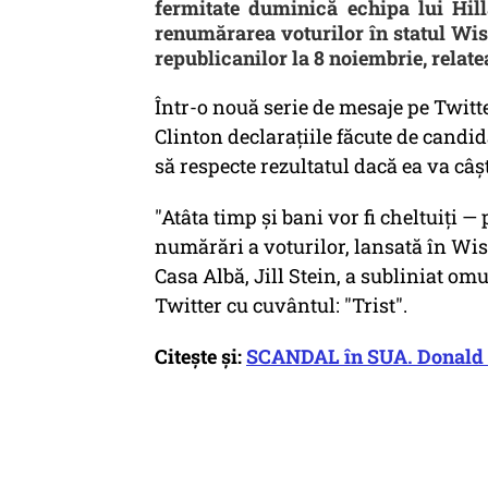
fermitate duminică echipa lui Hill
renumărarea voturilor în statul Wis
republicanilor la 8 noiembrie, relat
Într-o nouă serie de mesaje pe Twitt
Clinton declarațiile făcute de candi
să respecte rezultatul dacă ea va câș
"Atâta timp și bani vor fi cheltuiți —
numărări a voturilor, lansată în Wisc
Casa Albă, Jill Stein, a subliniat om
Twitter cu cuvântul: "Trist".
Citește și:
SCANDAL în SUA. Donald T