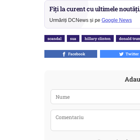
Fiți la curent cu ultimele noutăți
Urmăriți DCNews și pe
Google News
scandal
sua
hillary clinton
donald tru
Facebook
Twitter
Adau