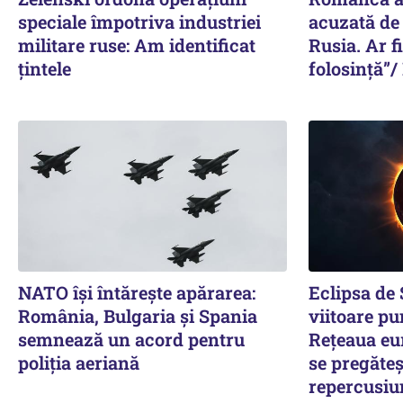
speciale împotriva industriei
acuzată de
militare ruse: Am identificat
Rusia. Ar f
țintele
folosință”/
NATO își întărește apărarea:
Eclipsa de
România, Bulgaria și Spania
viitoare pu
semnează un acord pentru
Rețeaua eu
poliția aeriană
se pregăteș
repercusiu