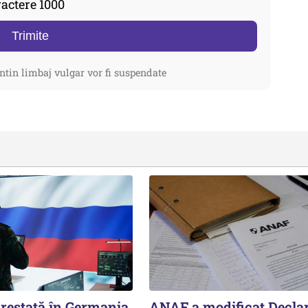
actere 1000
Trimite
ntin limbaj vulgar vor fi suspendate
estată în Germania,
ANAF a modificat Declar