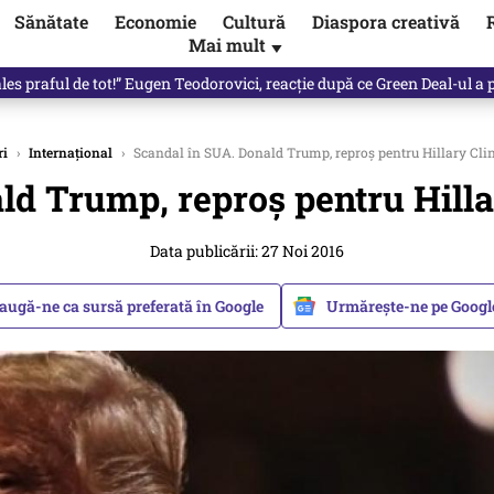
Sănătate
Economie
Cultură
Diaspora creativă
Mai mult
▼
les praful de tot!” Eugen Teodorovici, reacție după ce Green Deal-ul a
ri
›
Internațional
›
Scandal în SUA. Donald Trump, reproș pentru Hillary Clin
ld Trump, reproș pentru Hillar
Data publicării: 27 Noi 2016
augă-ne ca sursă preferată în Google
Urmărește-ne pe Goog