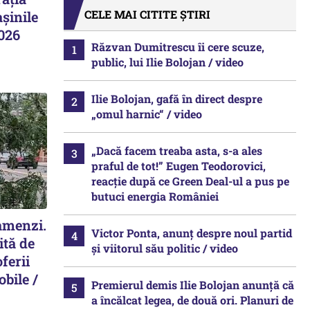
CELE MAI CITITE ȘTIRI
șinile
2026
Răzvan Dumitrescu îi cere scuze,
public, lui Ilie Bolojan / video
Ilie Bolojan, gafă în direct despre
„omul harnic“ / video
„Dacă facem treaba asta, s-a ales
praful de tot!” Eugen Teodorovici,
reacție după ce Green Deal-ul a pus pe
butuci energia României
 amenzi.
Victor Ponta, anunț despre noul partid
ită de
și viitorul său politic / video
ferii
obile /
Premierul demis Ilie Bolojan anunță că
a încălcat legea, de două ori. Planuri de