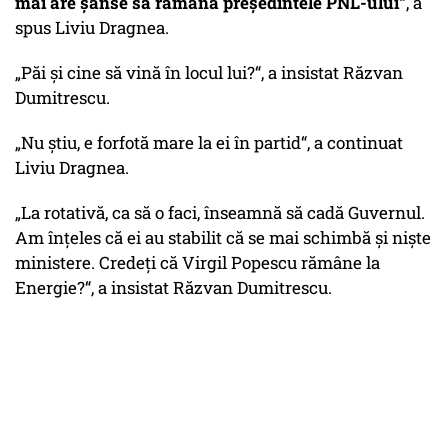
mai are șanse să rămână președintele PNL-ului“
, a
spus Liviu Dragnea.
„Păi și cine să vină în locul lui?“, a insistat Răzvan
Dumitrescu.
„Nu știu, e forfotă mare la ei în partid“, a continuat
Liviu Dragnea.
„La rotativă, ca să o faci, înseamnă să cadă Guvernul.
Am înțeles că ei au stabilit că se mai schimbă și niște
ministere. Credeți că Virgil Popescu rămâne la
Energie?“, a insistat Răzvan Dumitrescu.