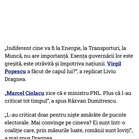
„Indiferent cine va fi la Energie, la Transporturi, la
Muncă, nu are importanță. Esența guvernării lor este
greșită, este otrăvită și împotriva națiunii.
Virgil
Popescu
a făcut de capul lui?“, a replicat Liviu
Dragnea.
„
Marcel Ciolacu
zice că e ministru PNL. Plus că l-au
criticat tot timpul“, a spus Răzvan Dumitrescu.
„L-au criticat doar pentru niște amărâte de pucnte
electorale. Mai convinge pe cineva? Ei sunt într-o
coaliție care, prin măsurile luate, românii sunt loviți“,
a mai spus Dragnea.