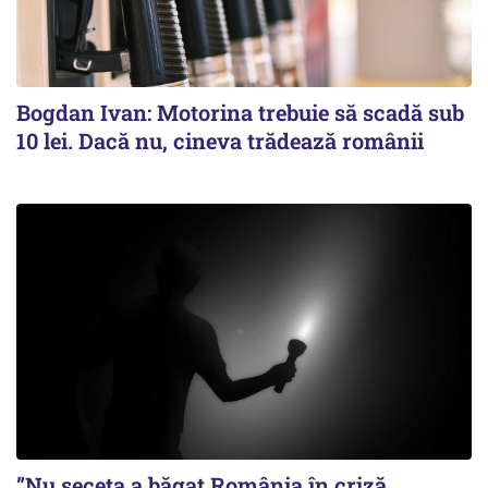
Bogdan Ivan: Motorina trebuie să scadă sub
10 lei. Dacă nu, cineva trădează românii
”Nu seceta a băgat România în criză