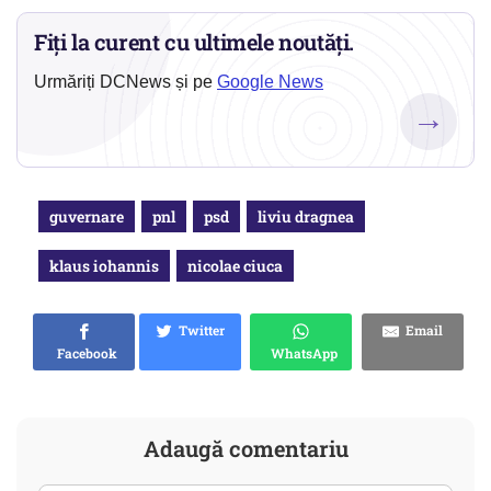
Fiți la curent cu ultimele noutăți.
Urmăriți DCNews și pe
Google News
→
guvernare
pnl
psd
liviu dragnea
klaus iohannis
nicolae ciuca
Twitter
Email
Facebook
WhatsApp
Adaugă comentariu