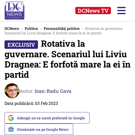
DCNews TV
DCNews
›
Politica
›
Personalități politice
›
Rotativa la guvernare.
Scenariul lui Liviu Dragnea: E forfotă mare la ei în partid
Rotativa la
guvernare. Scenariul lui Liviu
Dragnea: E forfotă mare la ei în
partid
Autor:
Ioan-Radu Gava
Data publicării: 03 Feb 2023
Adaugă-ne ca sursă preferată în Google
Urmărește-ne pe Google News