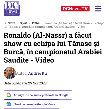
DCNews TV
DCNews
›
Sport
›
Fotbal
›
Ronaldo (Al-Nassr) a făcut show cu echipa
lui Tănase și Burcă, în campionatul Arabiei Saudite - Video
Ronaldo (Al-Nassr) a făcut
show cu echipa lui Tănase și
Burcă, în campionatul Arabiei
Saudite - Video
Autor:
Andrei Itu
Data publicării: 25 Noi 2023
Adaugă-ne ca sursă preferată în Google
Urmărește-ne pe Google News