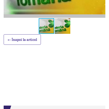
← Înapoi la articol