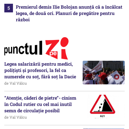
Premierul demis Ilie Bolojan anunță că a încălcat
legea, de două ori. Planuri de pregătire pentru
război
Legea salarizării pentru medici,
polițiști și profesori, la fel ca
numerele cu soț, fără soț la Dacie
de Val Vâlcu
”Atenție, căderi de pietre”- cinism
în Codul rutier cu cel mai inutil
semn de circulație posibil
de Val Vâlcu