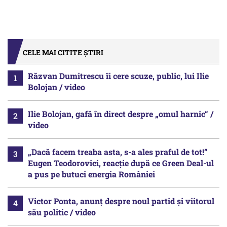
CELE MAI CITITE ȘTIRI
Răzvan Dumitrescu îi cere scuze, public, lui Ilie
Bolojan / video
Ilie Bolojan, gafă în direct despre „omul harnic“ /
video
„Dacă facem treaba asta, s-a ales praful de tot!”
Eugen Teodorovici, reacție după ce Green Deal-ul
a pus pe butuci energia României
Victor Ponta, anunț despre noul partid și viitorul
său politic / video