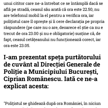
unui cititor care ne-a întrebat ce se întâmplă dacă se
află pe stradă, ceasul său arată că ora este 22.50, nu
are telefonul mobil la el pentru a verifica ora, iar
poliţistul care îl opreşte şi îi cere declaraţia pe propria
răspundere (pe care nu o are, deoarece el ştie ca nu e
trecut de ora 23.00 şi nu e obligatorie) susţine că, de
fapt, ceasul cetăţeanului nu funcţionează corect, iar
ora este 23.05.
I-am prezentat speţa purtătorului
de cuvânt al Direcţiei Generale de
Poliţie a Municipiului Bucureşti,
Ciprian Romănescu. Iată ce ne-a
explicat acesta:
"Poliţistul se ghidează după ora României, în niciun