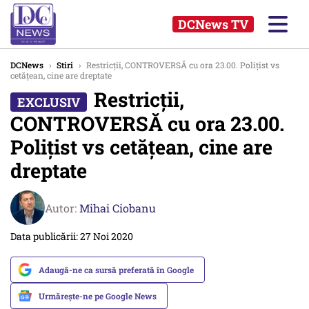
DCNews TV
DCNews
›
Stiri
›
Restricţii, CONTROVERSĂ cu ora 23.00. Poliţist vs
cetăţean, cine are dreptate
Restricţii,
CONTROVERSĂ cu ora 23.00.
Poliţist vs cetăţean, cine are
dreptate
Autor:
Mihai Ciobanu
Data publicării: 27 Noi 2020
Adaugă-ne ca sursă preferată în Google
Urmărește-ne pe Google News