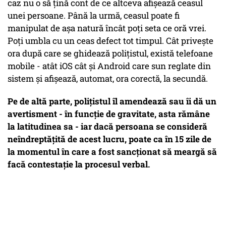
caz nu o să ţină cont de ce altceva afişează ceasul
unei persoane. Până la urmă, ceasul poate fi
manipulat de aşa natură încât poţi seta ce oră vrei.
Poţi umbla cu un ceas defect tot timpul. Cât priveşte
ora după care se ghidează poliţistul, există telefoane
mobile - atât iOS cât şi Android care sun reglate din
sistem şi afişează, automat, ora corectă, la secundă.
Pe de altă parte, poliţistul îl amendează sau îi dă un
avertisment - în funcţie de gravitate, asta rămâne
la latitudinea sa - iar dacă persoana se consideră
neîndreptăţită de acest lucru, poate ca în 15 zile de
la momentul în care a fost sancţionat să meargă să
facă contestaţie la procesul verbal.