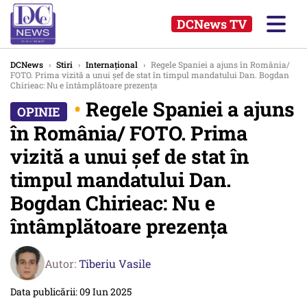
DCNews TV
DCNews
›
Stiri
›
Internațional
›
Regele Spaniei a ajuns în România/
FOTO. Prima vizită a unui șef de stat în timpul mandatului Dan. Bogdan
Chirieac: Nu e întâmplătoare prezența
•
Regele Spaniei a ajuns
în România/ FOTO. Prima
vizită a unui șef de stat în
timpul mandatului Dan.
Bogdan Chirieac: Nu e
întâmplătoare prezența
Autor:
Tiberiu Vasile
Data publicării: 09 Iun 2025