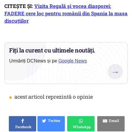
CITEȘTE ȘI:
Vizita Regală și vocea diasporei:
FADERE cere loc pentru românii din Spania la masa
discuțiilor
Fiți la curent cu ultimele noutăți.
Urmăriți DCNews și pe
Google News
→
•
acest articol reprezintă o opinie
Twitter
Email
Facebook
WhatsApp