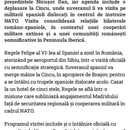
președintele Nicușor Dan, iar agenda include o
deplasare la Cincu, unde suveranul îi va vizita pe
militarii spanioli dislocați în centrul de instruire
NATO. Vizita consolidează relațiile bilaterale
româno-spaniole, în contextul unei cooperări
militare extinse și a unei comunități românești
semnificative în Peninsula Iberică.
Regele Felipe al VI-lea al Spaniei a sosit în România,
aterizând pe aeroportul din Sibiu, într-o vizită oficială
cu semnificație strategică. Suveranul spaniol va
merge mâine la Cincu, în apropiere de Brașov, pentru
a se întâlni cu trupele spaniole dislocate acolo. Cazat
la un hotel de cinci stele, Regele se află într-o
misiune care subliniază angajamentul Madridului
față de securitatea regională și cooperarea militară în
cadrul NATO.
Programul vizitei include și o întâlnire oficială cu