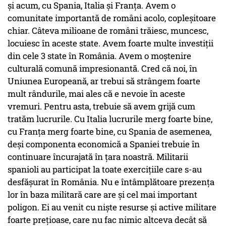
și acum, cu Spania, Italia și Franța. Avem o
comunitate importantă de români acolo, copleșitoare
chiar. Câteva milioane de români trăiesc, muncesc,
locuiesc în aceste state. Avem foarte multe investiții
din cele 3 state în România. Avem o moștenire
culturală comună impresionantă. Cred că noi, în
Uniunea Europeană, ar trebui să strângem foarte
mult rândurile, mai ales că e nevoie în aceste
vremuri. Pentru asta, trebuie să avem grijă cum
tratăm lucrurile. Cu Italia lucrurile merg foarte bine,
cu Franța merg foarte bine, cu Spania de asemenea,
deși componenta economică a Spaniei trebuie în
continuare încurajată în țara noastră. Militarii
spanioli au participat la toate exercițiile care s-au
desfășurat în România. Nu e întâmplătoare prezența
lor în baza militară care are și cel mai important
poligon. Ei au venit cu niște resurse și active militare
foarte prețioase, care nu fac nimic altceva decât să