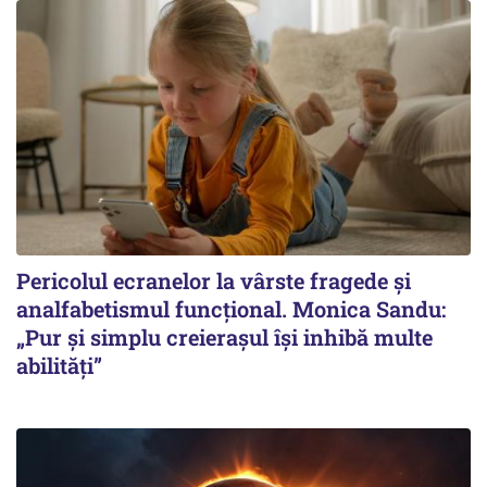
Pericolul ecranelor la vârste fragede și
analfabetismul funcțional. Monica Sandu:
„Pur și simplu creierașul își inhibă multe
abilități”