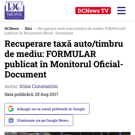
DCNews TV
DCNews
›
Stiri
›
Recuperare taxă auto/timbru de mediu: FORMULAR
publicat în Monitorul Oficial- Document
Recuperare taxă auto/timbru
de mediu: FORMULAR
publicat în Monitorul Oficial-
Document
Autor:
Irina Constantin
Data publicării: 25 Aug 2017
Adaugă-ne ca sursă preferată în Google
Urmărește-ne pe Google News