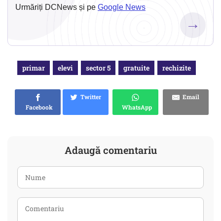
Urmăriți DCNews și pe
Google News
→
primar
elevi
sector 5
gratuite
rechizite
Twitter
Email
Facebook
WhatsApp
Adaugă comentariu