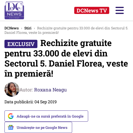
DCNews TV
DCNews
›
Stiri
›
Rechizite gratuite pentru 33.000 de elevi din Sectorul 5.
Daniel Florea, veste în premieră!
Rechizite gratuite
pentru 33.000 de elevi din
Sectorul 5. Daniel Florea, veste
în premieră!
Autor:
Roxana Neagu
Data publicării: 04 Sep 2019
Adaugă-ne ca sursă preferată în Google
Urmărește-ne pe Google News