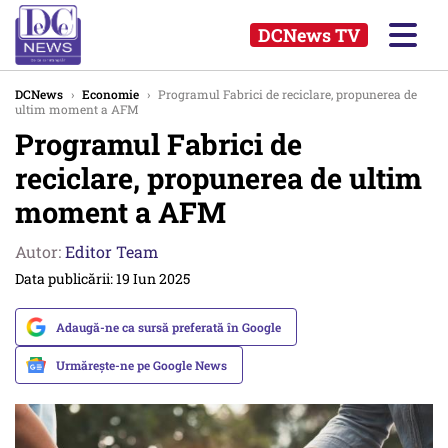
DCNews TV
DCNews
›
Economie
›
Programul Fabrici de reciclare, propunerea de
ultim moment a AFM
Programul Fabrici de
reciclare, propunerea de ultim
moment a AFM
Autor:
Editor Team
Data publicării: 19 Iun 2025
Adaugă-ne ca sursă preferată în Google
Urmărește-ne pe Google News