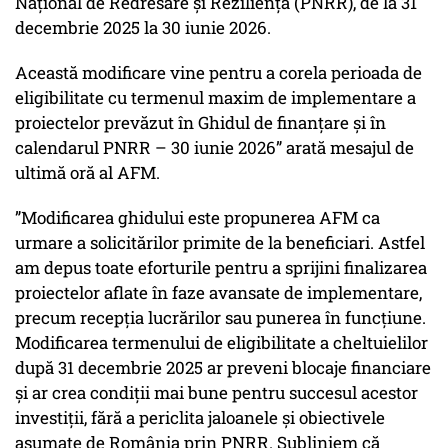
Național de Redresare și Reziliență (PNRR), de la 31
decembrie 2025 la 30 iunie 2026.
Această modificare vine pentru a corela perioada de
eligibilitate cu termenul maxim de implementare a
proiectelor prevăzut în Ghidul de finanțare și în
calendarul PNRR – 30 iunie 2026” arată mesajul de
ultimă oră al AFM.
”Modificarea ghidului este propunerea AFM ca
urmare a solicitărilor primite de la beneficiari. Astfel
am depus toate eforturile pentru a sprijini finalizarea
proiectelor aflate în faze avansate de implementare,
precum recepția lucrărilor sau punerea în funcțiune.
Modificarea termenului de eligibilitate a cheltuielilor
după 31 decembrie 2025 ar preveni blocaje financiare
și ar crea condiții mai bune pentru succesul acestor
investiții, fără a periclita jaloanele și obiectivele
asumate de România prin PNRR. Subliniem că