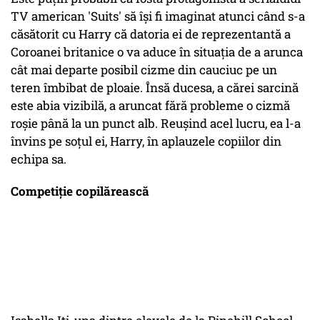
TV american 'Suits' să îşi fi imaginat atunci când s-a
căsătorit cu Harry că datoria ei de reprezentantă a
Coroanei britanice o va aduce în situaţia de a arunca
cât mai departe posibil cizme din cauciuc pe un
teren îmbibat de ploaie. Însă ducesa, a cărei sarcină
este abia vizibilă, a aruncat fără probleme o cizmă
roşie până la un punct alb. Reuşind acel lucru, ea l-a
învins pe soţul ei, Harry, în aplauzele copiilor din
echipa sa.
Competiţie copilărească