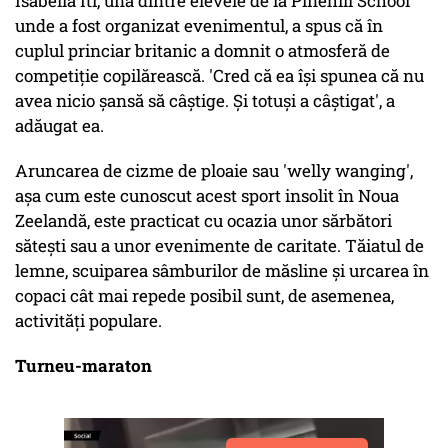
Isabella Iti, una dintre elevele de la Pinehill School
unde a fost organizat evenimentul, a spus că în
cuplul princiar britanic a domnit o atmosferă de
competiţie copilărească. 'Cred că ea îşi spunea că nu
avea nicio şansă să câştige. Şi totuşi a câştigat', a
adăugat ea.
Aruncarea de cizme de ploaie sau 'welly wanging',
aşa cum este cunoscut acest sport insolit în Noua
Zeelandă, este practicat cu ocazia unor sărbători
săteşti sau a unor evenimente de caritate. Tăiatul de
lemne, scuiparea sâmburilor de măsline şi urcarea în
copaci cât mai repede posibil sunt, de asemenea,
activităţi populare.
Turneu-maraton