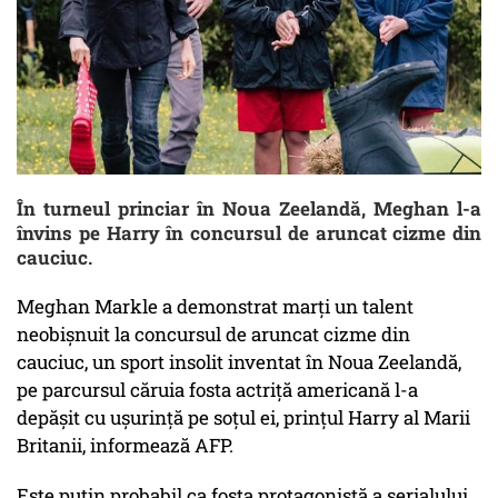
În turneul princiar în Noua Zeelandă, Meghan l-a
învins pe Harry în concursul de aruncat cizme din
cauciuc.
Meghan Markle a demonstrat marţi un talent
neobişnuit la concursul de aruncat cizme din
cauciuc, un sport insolit inventat în Noua Zeelandă,
pe parcursul căruia fosta actriţă americană l-a
depăşit cu uşurinţă pe soţul ei, prinţul Harry al Marii
Britanii, informează AFP.
Este puţin probabil ca fosta protagonistă a serialului