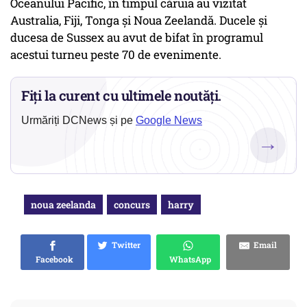
Oceanului Pacific, în timpul căruia au vizitat
Australia, Fiji, Tonga şi Noua Zeelandă. Ducele şi
ducesa de Sussex au avut de bifat în programul
acestui turneu peste 70 de evenimente.
Fiți la curent cu ultimele noutăți.
Urmăriți DCNews și pe
Google News
→
noua zeelanda
concurs
harry
Twitter
Email
Facebook
WhatsApp