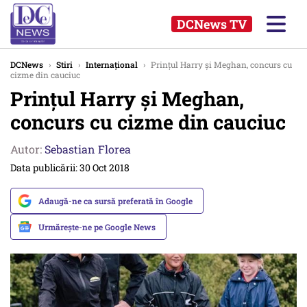
DCNews TV
DCNews
›
Stiri
›
Internațional
›
Prințul Harry și Meghan, concurs cu
cizme din cauciuc
Prințul Harry și Meghan,
concurs cu cizme din cauciuc
Autor:
Sebastian Florea
Data publicării: 30 Oct 2018
Adaugă-ne ca sursă preferată în Google
Urmărește-ne pe Google News