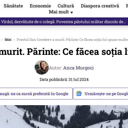
Sănătate
Economie
Cultură
Diaspora creativă
Mai mult
▼
vărat ce se întâmplă!“ Propunerea Oanei Gheorghiu care l-a uluit pe Eu
›
Stiri
›
Preotul Dan Ceredeev a murit. Părinte: Ce făcea soția lui spune multe
urit. Părinte: Ce făcea soția 
Autor:
Anca Murgoci
Data publicării: 31 Iul 2024
augă-ne ca sursă preferată în Google
Urmărește-ne pe Goog