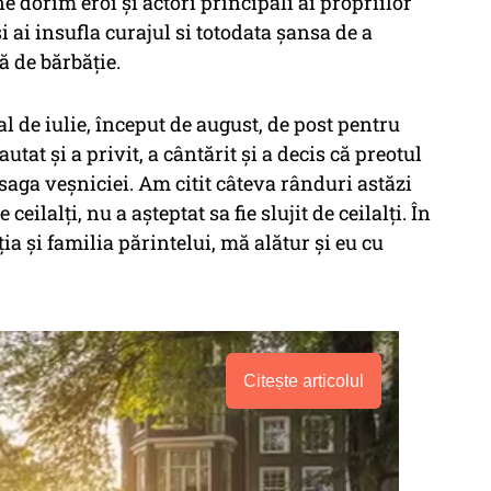
ne dorim eroi și actori principali ai propriilor
 și ai insufla curajul si totodata șansa de a
 de bărbăție.
l de iulie, început de august, de post pentru
utat și a privit, a cântărit și a decis că preotul
saga veșniciei. Am citit câteva rânduri astăzi
ceilalți, nu a așteptat sa fie slujit de ceilalți. În
a și familia părintelui, mă alătur și eu cu
Citește articolul