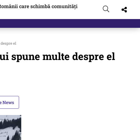
Românii care schimbă comunități
gen…
 despre el
lui spune multe despre el
le News