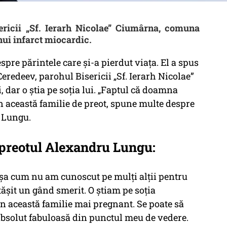
ericii „Sf. Ierarh Nicolae” Ciumârna, comuna
nui infarct miocardic.
pre părintele care și-a pierdut viața. El a spus
eredeev, parohul Bisericii „Sf. Ierarh Nicolae”
dar o știa pe soția lui. „Faptul că doamna
n această familie de preot, spune multe despre
u Lungu.
 preotul Alexandru Lungu:
Așa cum nu am cunoscut pe mulți alții pentru
ășit un gând smerit. O știam pe soția
în această familie mai pregnant. Se poate să
absolut fabuloasă din punctul meu de vedere.