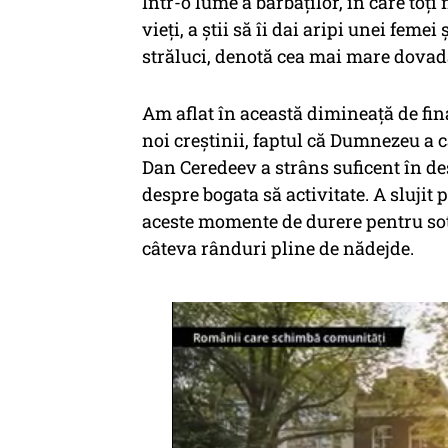
Într-o lume a bărbaților, în care toți 
vieți, a știi să îi dai aripi unei femei
străluci, denotă cea mai mare dovadă
Am aflat în această dimineață de fina
noi creștinii, faptul că Dumnezeu a ca
Dan Ceredeev a strâns suficent în de
despre bogata să activitate. A slujit pe 
aceste momente de durere pentru soți
câteva rânduri pline de nădejde.