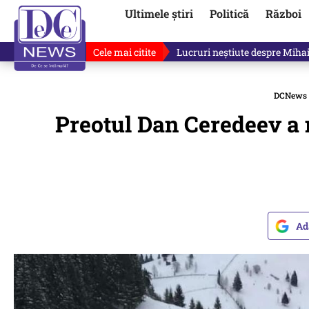
Ultimele știri
Politică
Război
Cele mai citite
„Mă uit și sper să nu fie ade
DCNews
Preotul Dan Ceredeev a m
Ad