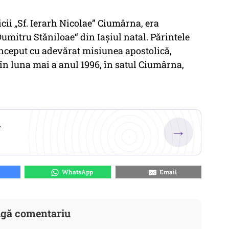
cii „Sf. Ierarh Nicolae” Ciumârna, era
Dumitru Stăniloae“ din Iaşiul natal. Părintele
început cu adevărat misiunea apostolică,
 în luna mai a anul 1996, în satul Ciumârna,
.
→
WhatsApp
Email
gă comentariu