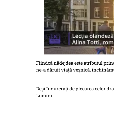
Fiindcă nădejdea este atributul princi
ne-a dăruit viață veșnică, închinămu-
Deși îndurerați de plecarea celor dra
Luminii.