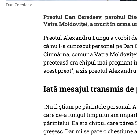
Dan Ceredeev
Preotul Dan Ceredeev, parohul Bis
Vatra Moldoviţei, a murit în urma u
Preotul Alexandru Lungu a vorbit des
că nu l-a cunoscut personal pe Dan C
Ciumârna, comuna Vatra Moldoviţei, 
preoteasă era chipul mai pregnant î
acest preot”, a zis preotul Alexandr
Iată mesajul transmis de
„Nu îl știam pe părintele personal. 
care de-a lungul timpului am împărt
părintelui. Ea era chipul care părea 
greșesc. Dar mi se pare o chestiune 