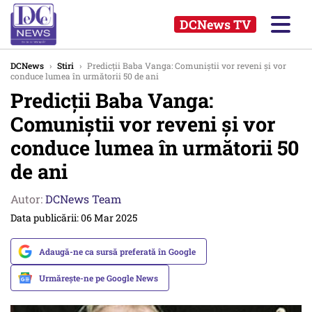
DCNews TV
DCNews
›
Stiri
›
Predicții Baba Vanga: Comuniștii vor reveni și vor
conduce lumea în următorii 50 de ani
Predicții Baba Vanga:
Comuniștii vor reveni și vor
conduce lumea în următorii 50
de ani
Autor:
DCNews Team
Data publicării: 06 Mar 2025
Adaugă-ne ca sursă preferată în Google
Urmărește-ne pe Google News