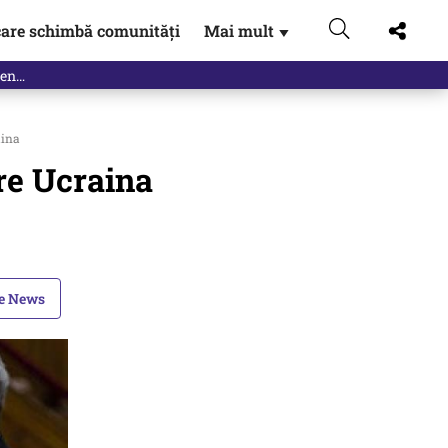
are schimbă comunități
Mai mult
▼
eac
aina
re Ucraina
le News