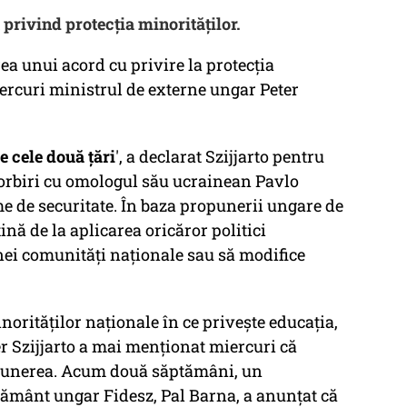
privind protecţia minorităţilor.
a unui acord cu privire la protecţia
iercuri ministrul de externe ungar Peter
e cele două ţări
', a declarat Szijjarto pentru
orbiri cu omologul său ucrainean Pavlo
e de securitate. În baza propunerii ungare de
ţină de la aplicarea oricăror politici
nei comunităţi naţionale sau să modifice
orităţilor naţionale în ce priveşte educaţia,
ter Szijjarto a mai menţionat miercuri că
opunerea. Acum două săptămâni, un
ământ ungar Fidesz, Pal Barna, a anunţat că