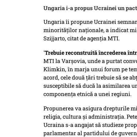
Ungaria i-a propus Ucrainei un pact 
Ungaria îi propune Ucrainei semnare
minorităţilor naţionale, a indicat m
Szijjarto, citat de agenţia MTI.
'
Trebuie reconstruită încrederea într
MTI la Varşovia, unde a purtat conv
Klimkin, în marja unui forum pe tem
acord, cele două ţări trebuie să se ab
susceptibile să ducă la asimilarea u
componenţa etnică a unei regiuni.
Propunerea va asigura drepturile min
religia, cultura şi administraţia. Pe
Ucraina s-a angajat să studieze pr
parlamentar al partidului de guvern