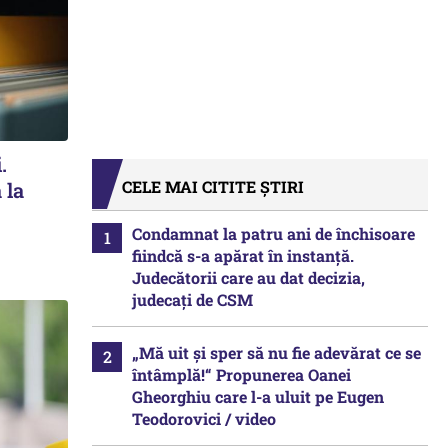
.
CELE MAI CITITE ȘTIRI
 la
Condamnat la patru ani de închisoare
fiindcă s-a apărat în instanță.
Judecătorii care au dat decizia,
judecați de CSM
„Mă uit și sper să nu fie adevărat ce se
întâmplă!“ Propunerea Oanei
Gheorghiu care l-a uluit pe Eugen
Teodorovici / video