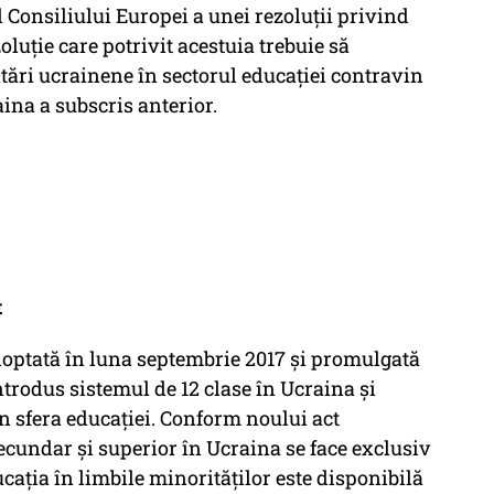
 Consiliului Europei a unei rezoluţii privind
oluţie care potrivit acestuia trebuie să
tări ucrainene în sectorul educaţiei contravin
ina a subscris anterior.
t
doptată în luna septembrie 2017 şi promulgată
ntrodus sistemul de 12 clase în Ucraina şi
în sfera educaţiei. Conform noului act
cundar şi superior în Ucraina se face exclusiv
ucaţia în limbile minorităţilor este disponibilă