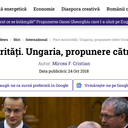
ză energetică
Economie
Diaspora creativă
Românii c
clinti pe Ilie Bolojan de la Palatul Victoria. Verdictul lui Bogdan Chiri
News
›
Stiri
›
Internațional
›
Pact minorități. Ungaria, propunere către Ucr
rități. Ungaria, propunere căt
Autor:
Mircea F. Cristian
Data publicării: 24 Oct 2018
augă-ne ca sursă preferată în Google
Urmărește-ne pe Goog