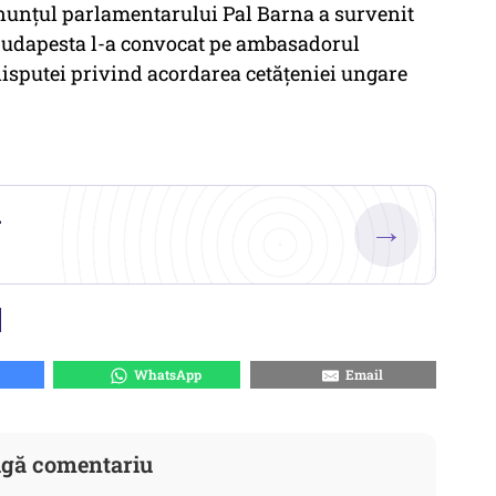
Anunţul parlamentarului Pal Barna a survenit
a Budapesta l-a convocat pe ambasadorul
disputei privind acordarea cetăţeniei ungare
.
→
WhatsApp
Email
gă comentariu