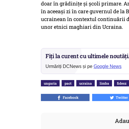
doar în grădiniţe şi şcoli primare. 
în aceeaşi zi în care guvernul de l
ucrainean în contextul continuării 
unor etnici maghiari din Ucraina.
Fiți la curent cu ultimele noutăți
Urmăriți DCNews și pe
Google News
ungaria
pact
ucraina
limba
fidesz
Facebook
Twitter
Adau