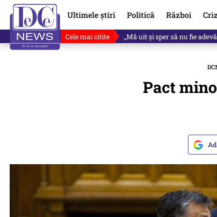
Ultimele știri
Politică
Război
Cri
Cele mai citite
Singurul lucru care l-ar putea 
DC
Pact mino
Ad