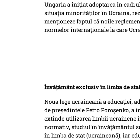
Ungaria a iniţiat adoptarea în cadrul
situaţia minorităţilor în Ucraina, rez
menţioneze faptul că noile reglemen
normelor internaţionale la care Ucra
Învățământ exclusiv în limba de sta
Noua lege ucraineană a educaţiei, a
de preşedintele Petro Poroşenko, a i
extinde utilizarea limbii ucrainene 
normativ, studiul în învăţământul se
în limba de stat (ucraineană), iar ed