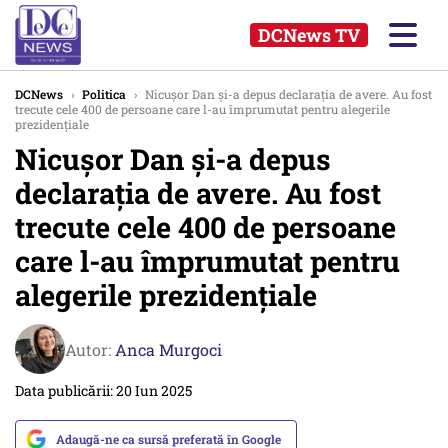
DCNews TV
DCNews
›
Politica
›
Nicuşor Dan şi-a depus declaraţia de avere. Au fost
trecute cele 400 de persoane care l-au împrumutat pentru alegerile
prezidenţiale
Nicuşor Dan şi-a depus
declaraţia de avere. Au fost
trecute cele 400 de persoane
care l-au împrumutat pentru
alegerile prezidenţiale
Autor:
Anca Murgoci
Data publicării: 20 Iun 2025
Adaugă-ne ca sursă preferată în Google