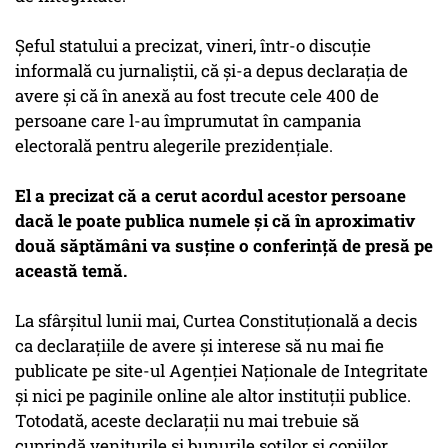
Şeful statului a precizat, vineri, într-o discuţie
informală cu jurnaliştii, că şi-a depus declaraţia de
avere şi că în anexă au fost trecute cele 400 de
persoane care l-au împrumutat în campania
electorală pentru alegerile prezidenţiale.
El a precizat că a cerut acordul acestor persoane
dacă le poate publica numele şi că în aproximativ
două săptămâni va susţine o conferinţă de presă pe
această temă.
La sfârşitul lunii mai, Curtea Constituţională a decis
ca declaraţiile de avere şi interese să nu mai fie
publicate pe site-ul Agenţiei Naţionale de Integritate
şi nici pe paginile online ale altor instituţii publice.
Totodată, aceste declaraţii nu mai trebuie să
cuprindă veniturile şi bunurile soţilor şi copiilor.