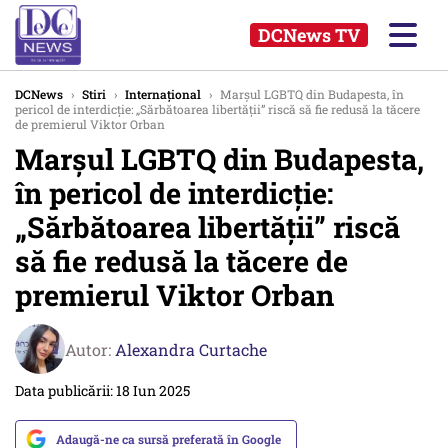
DCNews TV
DCNews
›
Stiri
›
Internațional
›
Marșul LGBTQ din Budapesta, în
pericol de interdicție: „Sărbătoarea libertății” riscă să fie redusă la tăcere
de premierul Viktor Orban
Marșul LGBTQ din Budapesta,
în pericol de interdicție:
„Sărbătoarea libertății” riscă
să fie redusă la tăcere de
premierul Viktor Orban
Autor:
Alexandra Curtache
Data publicării: 18 Iun 2025
Adaugă-ne ca sursă preferată în Google