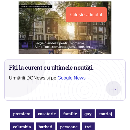
Citește articolul
Fiți la curent cu ultimele noutăți.
Urmăriți DCNews și pe
Google News
→
premiera
casatorie
familie
gay
mariaj
columbia
barbati
persoane
trei