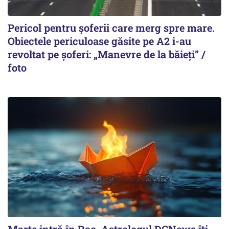
Pericol pentru șoferii care merg spre mare.
Obiectele periculoase găsite pe A2 i-au
revoltat pe șoferi: „Manevre de la băieți” /
foto
Marte intră în Rac. Astrologul DCNews îți