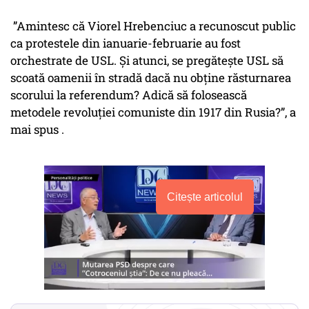
”Amintesc că Viorel Hrebenciuc a recunoscut public
ca protestele din ianuarie-februarie au fost
orchestrate de USL. Şi atunci, se pregăteşte USL să
scoată oamenii în stradă dacă nu obţine răsturnarea
scorului la referendum? Adică să folosească
metodele revoluţiei comuniste din 1917 din Rusia?”, a
mai spus .
Citește articolul