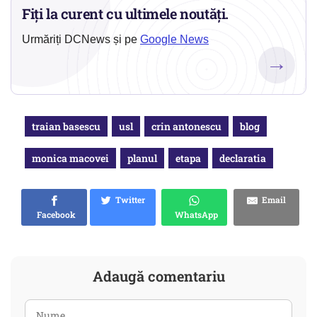
Fiți la curent cu ultimele noutăți.
Urmăriți DCNews și pe
Google News
→
traian basescu
usl
crin antonescu
blog
monica macovei
planul
etapa
declaratia
Twitter
Email
Facebook
WhatsApp
Adaugă comentariu