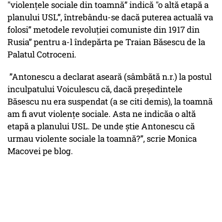
"violențele sociale din toamnă” indică "o altă etapă a
planului USL”, întrebându-se dacă puterea actuală va
folosi” metodele revoluției comuniste din 1917 din
Rusia” pentru a-l îndepărta pe Traian Băsescu de la
Palatul Cotroceni.
”Antonescu a declarat aseară (sâmbătă n.r.) la postul
inculpatului Voiculescu că, dacă preşedintele
Băsescu nu era suspendat (a se citi demis), la toamnă
am fi avut violenţe sociale. Asta ne indicăa o altă
etapă a planului USL. De unde ştie Antonescu că
urmau violente sociale la toamnă?”, scrie Monica
Macovei pe blog.