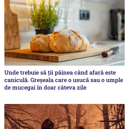
Unde trebuie să ții pâinea când afară este
caniculă. Greșeala care o usucă sau o umple
de mucegai în doar câteva zile