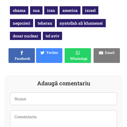
obama
sua
iran
america
israel
negocieri
teheran
ayatollah ali khamenei
dosar nuclear
tel aviv
Twitter
Email
Facebook
WhatsApp
Adaugă comentariu