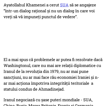
Ayatollahul Khamenei a cerut
SUA
să se angajeze
”într-un dialog raţional şi nu un dialog în care voi
vreţi să vă impuneţi punctul de vedere”.
El a mai spus că problemele ar putea fi rezolvate dacă
Washingtonul, care nu mai are relații diplomatice cu
Iranul de la revoluția din 1979, nu ar mai pune
sancțiuni, nu ar mai face rău economiei Iraniei și n-
ar mai acționa împotriva integrității teritoriale a
statului condus de Ahmadinejad.
Iranul negociază cu șase puteri mondiale - SUA,
China, Rusia, Marea Britanie, Franța și Germania,