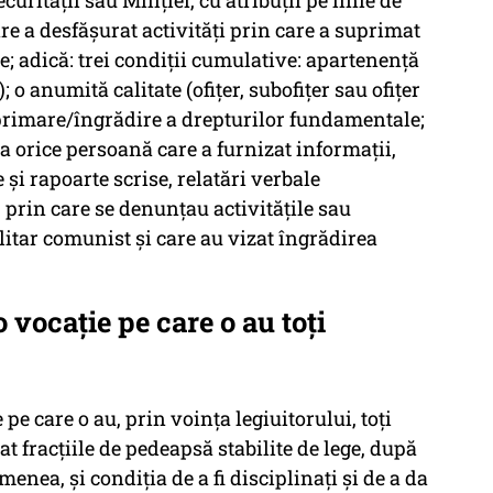
ecurității sau Miliției, cu atribuții pe linie de
are a desfășurat activități prin care a suprimat
; adică: trei condiții cumulative: apartenență
; o anumită calitate (ofițer, subofițer sau ofițer
uprimare/îngrădire a drepturilor fundamentale;
ea orice persoană care a furnizat informaţii,
şi rapoarte scrise, relatări verbale
 prin care se denunţau activităţile sau
litar comunist şi care au vizat îngrădirea
o vocație pe care o au toți
pe care o au, prin voinţa legiuitorului, toţi
 fracţiile de pedeapsă stabilite de lege, după
menea, şi condiţia de a fi disciplinaţi şi de a da