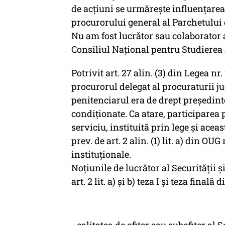
de acțiuni se urmărește influențarea
procurorului general al Parchetului d
Nu am fost lucrător sau colaborator 
Consiliul Național pentru Studierea A
Potrivit art. 27 alin. (3) din Legea n
procurorul delegat al procuraturii jud
penitenciarul era de drept președint
condiționate. Ca atare, participarea 
serviciu, instituită prin lege şi aceas
prev. de art. 2 alin. (1) lit. a) din O
instituționale.
Noțiunile de lucrător al Securității și
art. 2 lit. a) și b) teza I și teza fina