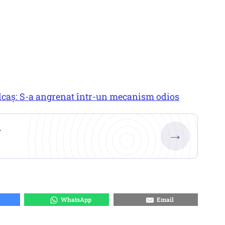
olcaș: S-a angrenat într-un mecanism odios
.
→
WhatsApp
Email