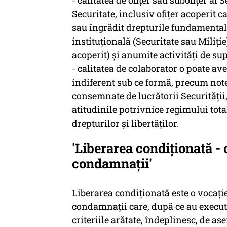
- calitatea de ofițer sau subofițer al S
Securitate, inclusiv ofițer acoperit c
sau îngrădit drepturile fundamentale
instituțională (Securitate sau Miliție)
acoperit) şi anumite activităţi de s
- calitatea de colaborator o poate av
indiferent sub ce formă, precum note 
consemnate de lucrătorii Securităţii,
atitudinile potrivnice regimului tota
drepturilor şi libertăţilor.
'Liberarea condiționată - 
condamnații'
Liberarea condiţionată este o vocaţie 
condamnaţii care, după ce au executat
criteriile arătate, îndeplinesc, de ase