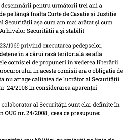
 desemnării pentru următorii trei ani a
e pe lângă Înalta Curte de Casație și Justiție
al Securității așa cum am mai arătat și cum
rhivelor Securității a și stabilit.
r. 23/1969 privind executarea pedepselor,
ețene în a cărui rază teritorială se afla
ele comisiei de propuneri în vederea liberării
procurorului în aceste comisii era o obligație de
ta nu atrage calitatea de lucrător al Securității
UG nr. 24/2008 în considerarea aparenței
 colaborator al Securității sunt clar definite în
lă din OUG nr. 24/2008 , ceea ce presupune: