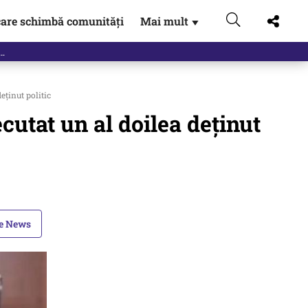
are schimbă comunități
Mai mult
▼
eținut politic
ecutat un al doilea deținut
le News