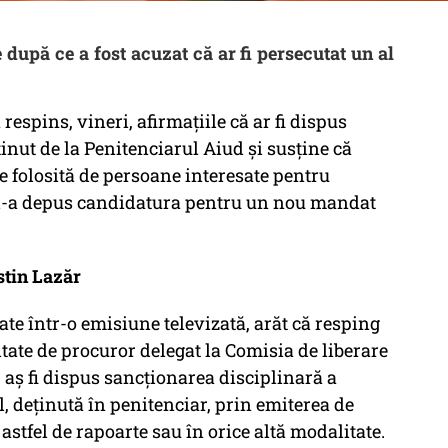
după ce a fost acuzat că ar fi persecutat un al
espins, vineri, afirmaţiile că ar fi dispus
inut de la Penitenciarul Aiud şi susţine că
te folosită de persoane interesate pentru
 şi-a depus candidatura pentru un nou mandat
stin Lazăr
te într-o emisiune televizată, arăt că resping
litate de procuror delegat la Comisia de liberare
 aș fi dispus sancționarea disciplinară a
deținută în penitenciar, prin emiterea de
astfel de rapoarte sau în orice altă modalitate.