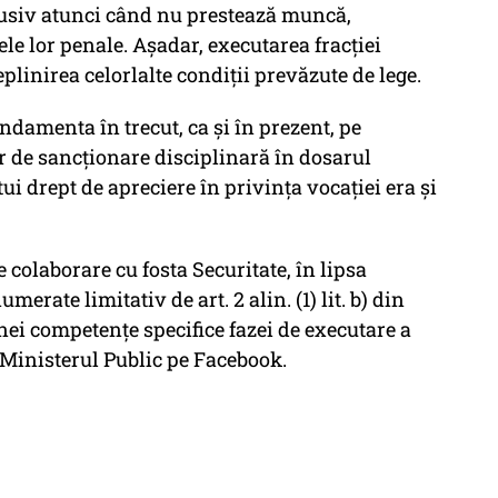
lusiv atunci când nu prestează muncă,
e lor penale. Așadar, executarea fracției
linirea celorlalte condiții prevăzute de lege.
ndamenta în trecut, ca şi în prezent, pe
r de sancționare disciplinară în dosarul
i drept de apreciere în privința vocației era şi
e colaborare cu fosta Securitate, în lipsa
merate limitativ de art. 2 alin. (1) lit. b) din
nei competențe specifice fazei de executare a
 Ministerul Public pe Facebook.