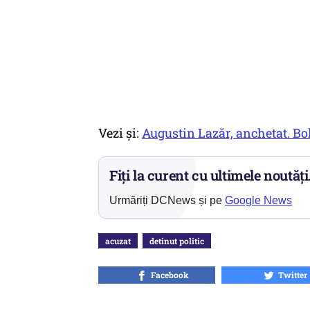
Vezi și:
Augustin Lazăr, anchetat. B
Fiți la curent cu ultimele noutăți
Urmăriți DCNews și pe
Google News
acuzat
detinut politic
Facebook
Twitter