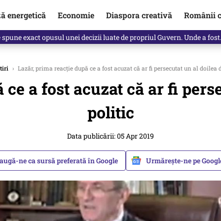
ză energetică
Economie
Diaspora creativă
Românii c
Vîrdol, dezvăluite de o colegă. Povestea pilotului militar dincolo de…
tiri
›
Lazăr, prima reacție după ce a fost acuzat că ar fi persecutat un al doilea d
ce a fost acuzat că ar fi pers
politic
Data publicării: 05 Apr 2019
augă-ne ca sursă preferată în Google
Urmărește-ne pe Goog