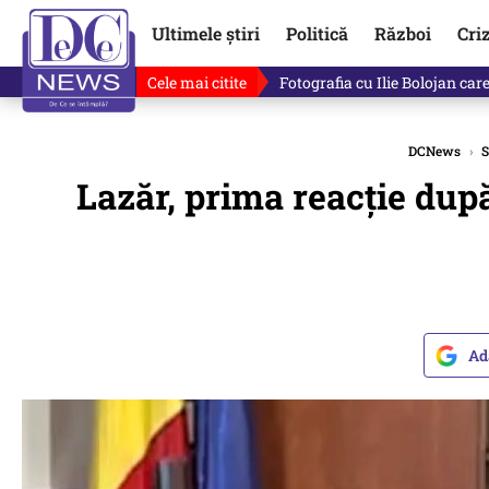
Ultimele știri
Politică
Război
Cri
Cele mai citite
Lucruri neștiute despre Mihai 
DCNews
›
S
Lazăr, prima reacție după 
Ad