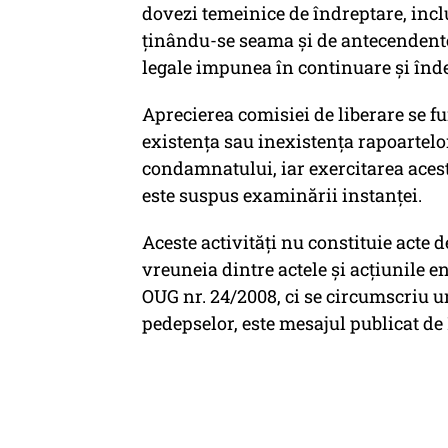
dovezi temeinice de îndreptare, inc
ţinându-se seama şi de antecendentel
legale impunea în continuare şi îndep
Aprecierea comisiei de liberare se fu
existența sau inexistența rapoartelo
condamnatului, iar exercitarea acestu
este suspus examinării instanței.
Aceste activităţi nu constituie acte d
vreuneia dintre actele şi acţiunile enu
OUG nr. 24/2008, ci se circumscriu u
pedepselor, este mesajul publicat de