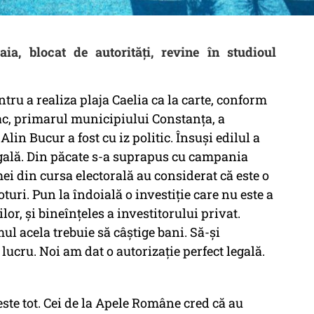
ia, blocat de autorități, revine în studioul
ntru a realiza plaja Caelia ca la carte, conform
ac, primarul municipiului Constanța, a
Alin Bucur a fost cu iz politic. Însuși edilul a
legală. Din păcate s-a suprapus cu campania
mei din cursa electorală au considerat că este o
turi. Pun la îndoială o investiție care nu este a
or, și bineînțeles a investitorului privat.
l acela trebuie să câștige bani. Să-și
lucru. Noi am dat o autorizație perfect legală.
ste tot. Cei de la Apele Române cred că au