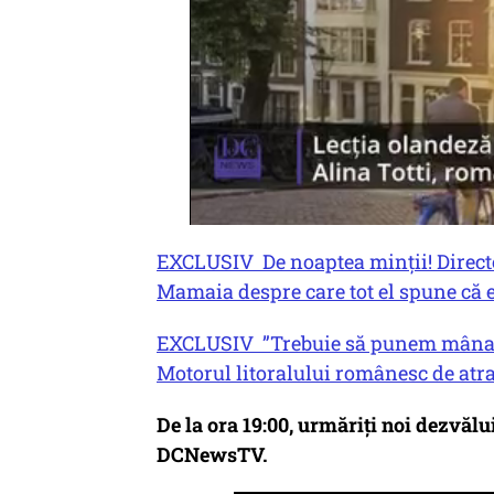
EXCLUSIV De noaptea minții! Direct
Mamaia despre care tot el spune că e
EXCLUSIV ”Trebuie să punem mâna p
Motorul litoralului românesc de atra
De la ora 19:00, urmăriți noi dezvăl
DCNewsTV.