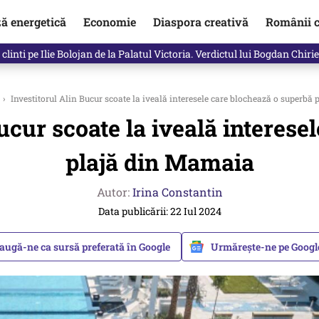
ză energetică
Economie
Diaspora creativă
Românii c
clinti pe Ilie Bolojan de la Palatul Victoria. Verdictul lui Bogdan Chiri
›
Investitorul Alin Bucur scoate la iveală interesele care blochează o superbă
Bucur scoate la iveală interes
plajă din Mamaia
Autor:
Irina Constantin
Data publicării: 22 Iul 2024
augă-ne ca sursă preferată în Google
Urmărește-ne pe Goog