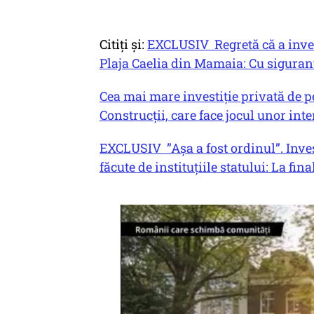
Citiți și:
EXCLUSIV Regretă că a inves
Plaja Caelia din Mamaia: Cu siguranț
Cea mai mare investiție privată de pe
Construcții, care face jocul unor inte
EXCLUSIV ”Așa a fost ordinul”. Inves
făcute de instituțiile statului: La fin