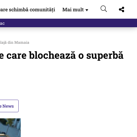
are schimbă comunități
Mai mult
▼
eac
 plajă din Mamaia
ele care blochează o superbă
le News