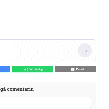
.
→
WhatsApp
Email
gă comentariu