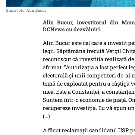
Sursa foto: Alin Bucur
Alin Bucur, investitorul din Mama
DCNews cu dezvăluiri.
Alin Bucur este cel care a investit pe
legii. Săptămâna trecută Vergil Chiț
recunoscut că investiția realizată de 
afirmat: ”Autorizația a fost perfect 
electorală și unii competitori de-ai 
temă de exploatat pentru a câștiga vo
mea. Este a Constanței, a constănțenil
Suntem într-o economie de piață. Omu
recupereze investiția. Eu vă spun un 
(...)
A făcut reclamații candidatul USR pe