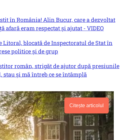
tit în România! Alin Bucur, care a dezvoltat
ă afară eram respectat și ajutat - VIDEO
 Litoral, blocată de Inspectoratul de Stat în
rese politice și de grup
titor român, strigăt de ajutor după presiunile
al, stau și mă întreb ce se întâmplă
Citește articolul