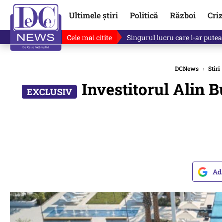
Ultimele știri
Politică
Război
Cri
Cele mai citite
Singurul lucru care l-ar putea 
DCNews
›
Stiri
Investitorul Alin 
Ad