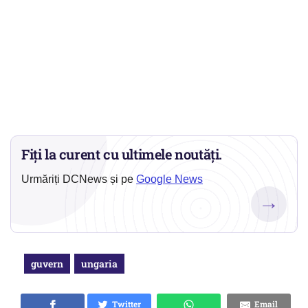
Fiți la curent cu ultimele noutăți.
Urmăriți DCNews și pe
Google News
→
guvern
ungaria
Twitter
Email