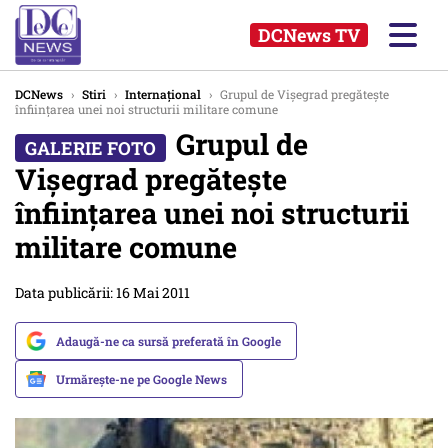
DCNews TV
DCNews
›
Stiri
›
Internațional
›
Grupul de Vişegrad pregăteşte
înfiinţarea unei noi structurii militare comune
Grupul de
Vişegrad pregăteşte
înfiinţarea unei noi structurii
militare comune
Data publicării: 16 Mai 2011
Adaugă-ne ca sursă preferată în Google
Urmărește-ne pe Google News