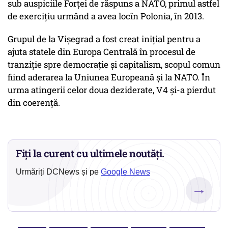
sub auspiciile Forţei de răspuns a NATO, primul astfel
de exerciţiu urmând a avea locîn Polonia, în 2013.
Grupul de la Vişegrad a fost creat iniţial pentru a
ajuta statele din Europa Centrală în procesul de
tranziţie spre democraţie şi capitalism, scopul comun
fiind aderarea la Uniunea Europeană şi la NATO. În
urma atingerii celor doua deziderate, V4 şi-a pierdut
din coerenţă.
Fiți la curent cu ultimele noutăți.
Urmăriți DCNews și pe
Google News
→