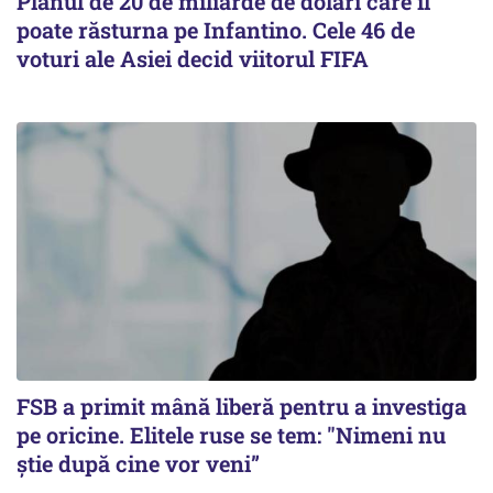
Planul de 20 de miliarde de dolari care îl
poate răsturna pe Infantino. Cele 46 de
voturi ale Asiei decid viitorul FIFA
FSB a primit mână liberă pentru a investiga
pe oricine. Elitele ruse se tem: "Nimeni nu
știe după cine vor veni”