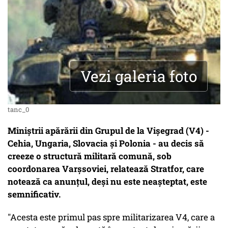
Vezi galeria foto
tanc_0
Miniştrii apărării din Grupul de la Vişegrad (V4) -
Cehia, Ungaria, Slovacia şi Polonia - au decis să
creeze o structură militară comună, sob
coordonarea Varşsoviei, relatează Stratfor, care
notează ca anunţul, deşi nu este neaşteptat, este
semnificativ.
"Acesta este primul pas spre militarizarea V4, care a