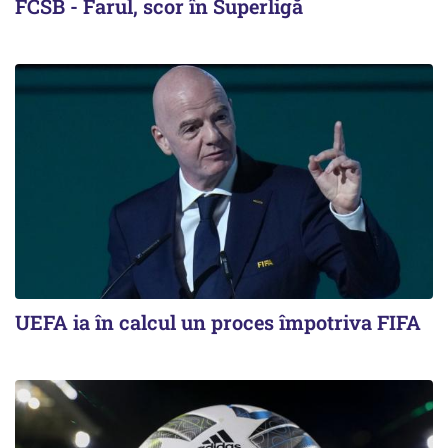
FCSB - Farul, scor în Superligă
UEFA ia în calcul un proces împotriva FIFA