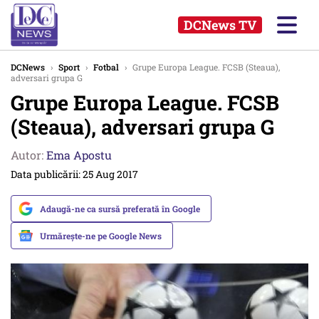
DCNews TV
DCNews
›
Sport
›
Fotbal
›
Grupe Europa League. FCSB (Steaua),
adversari grupa G
Grupe Europa League. FCSB
(Steaua), adversari grupa G
Autor:
Ema Apostu
Data publicării: 25 Aug 2017
Adaugă-ne ca sursă preferată în Google
Urmărește-ne pe Google News