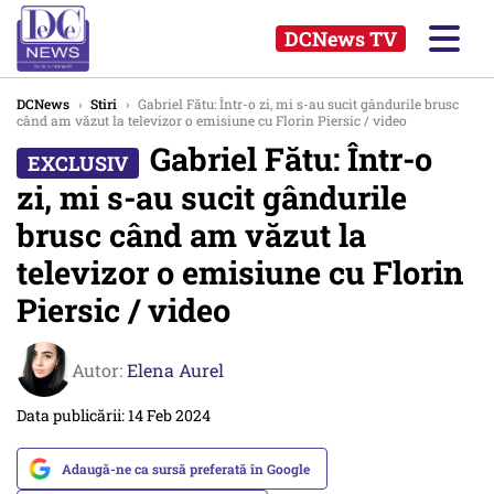
DCNews TV
DCNews
›
Stiri
›
Gabriel Fătu: Într-o zi, mi s-au sucit gândurile brusc
când am văzut la televizor o emisiune cu Florin Piersic / video
Gabriel Fătu: Într-o
zi, mi s-au sucit gândurile
brusc când am văzut la
televizor o emisiune cu Florin
Piersic / video
Autor:
Elena Aurel
Data publicării: 14 Feb 2024
Adaugă-ne ca sursă preferată în Google