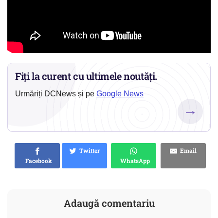
Fiți la curent cu ultimele noutăți.
Urmăriți DCNews și pe
Google News
→
Twitter
Email
Facebook
WhatsApp
Adaugă comentariu