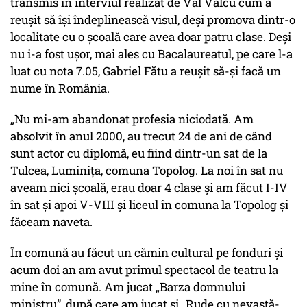
transmis în interviul realizat de Val Vâlcu cum a
reușit să își îndeplinească visul, deși promova dintr-o
localitate cu o școală care avea doar patru clase. Deși
nu i-a fost ușor, mai ales cu Bacalaureatul, pe care l-a
luat cu nota 7.05, Gabriel Fătu a reușit să-și facă un
nume în România.
„Nu mi-am abandonat profesia niciodată. Am
absolvit în anul 2000, au trecut 24 de ani de când
sunt actor cu diplomă, eu fiind dintr-un sat de la
Tulcea, Luminița, comuna Topolog. La noi în sat nu
aveam nici școală, erau doar 4 clase și am făcut I-IV
în sat și apoi V-VIII și liceul în comuna la Topolog și
făceam naveta.
În comună au făcut un cămin cultural pe fonduri și
acum doi an am avut primul spectacol de teatru la
mine în comună. Am jucat
„Barza domnului
ministru”
, după care am jucat și „
Rude cu nevastă-