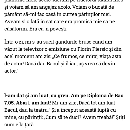
și voiam să am angajez acolo. Voiam o bucată de
pământ să-mi fac casă în curtea părinților mei.
Aveam și o fată în sat care era promisă mie să ne
căsătorim. Era ca-n povești.
Într-o zi, mi s-au sucit gândurile brusc când am
văzut la televizor o emisiune cu Florin Piersic și din
acel moment am zis:
„Ce frumos, ce miraj, viața asta
de actor! Dacă dau Bacul și îl iau, aș vrea să devin
actor.”
l-am dat și am luat, cu greu. Am pe Diploma de Bac
7.05. Abia l-am luat!
Mi-am zis:
„Dacă tot am luat
Bacul, dau la teatru.”
Și a început această luptă cu
mine, cu părinții:
„Cum să te duci? Avem treabă!
” Știți
cum e la țară.