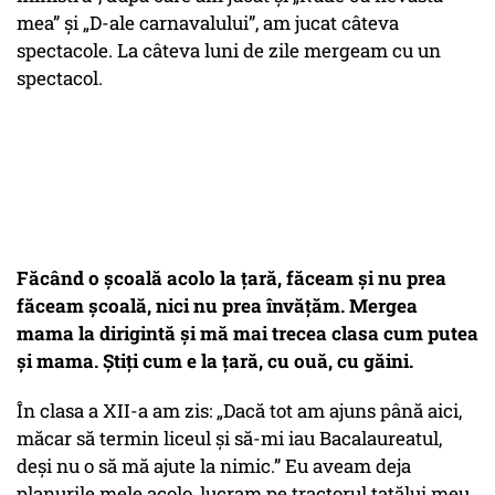
mea”
și
„D-ale carnavalului”
, am jucat câteva
spectacole. La câteva luni de zile mergeam cu un
spectacol.
Făcând o școală acolo la țară, făceam și nu prea
făceam școală, nici nu prea învățăm. Mergea
mama la dirigintă și mă mai trecea clasa cum putea
și mama. Știți cum e la țară, cu ouă, cu găini.
În clasa a XII-a am zis:
„Dacă tot am ajuns până aici,
măcar să termin liceul și să-mi iau Bacalaureatul,
deși nu o să mă ajute la nimic.”
Eu aveam deja
planurile mele acolo, lucram pe tractorul tatălui meu