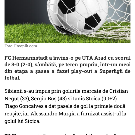
Foto: Freepik.com
FC Hermannstadt a învins-o pe UTA Arad cu scorul
de 3-0 (2-0), sâmbătă, pe teren propriu, într-un meci
din etapa a şasea a fazei play-out a Superligii de
fotbal.
Sibienii s-au impus prin golurile marcate de Cristian
Neguţ (33), Sergiu Buş (43) şi Ianis Stoica (90+2).
Tiago Goncalves a dat pasele de gol la primele două
reuşite, iar Alessandro Murgia a furnizat assist-ul la
golul lui Stoica.