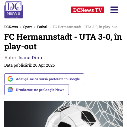
DCNews TV
DCNews
›
Sport
›
Fotbal
›
FC Hermannstadt - UTA 3-0, în play-out
FC Hermannstadt - UTA 3-0, în
play-out
Autor:
Ioana Dinu
Data publicării: 26 Apr 2025
Adaugă-ne ca sursă preferată în Google
Urmărește-ne pe Google News