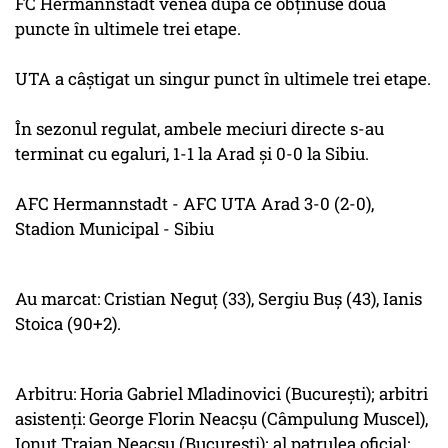
FC Hermannstadt venea după ce obţinuse două
puncte în ultimele trei etape.
UTA a câştigat un singur punct în ultimele trei etape.
În sezonul regulat, ambele meciuri directe s-au
terminat cu egaluri, 1-1 la Arad şi 0-0 la Sibiu.
AFC Hermannstadt - AFC UTA Arad 3-0 (2-0),
Stadion Municipal - Sibiu
Au marcat: Cristian Neguţ (33), Sergiu Buş (43), Ianis
Stoica (90+2).
Arbitru: Horia Gabriel Mladinovici (Bucureşti); arbitri
asistenţi: George Florin Neacşu (Câmpulung Muscel),
Ionuţ Traian Neacşu (Bucureşti); al patrulea oficial: