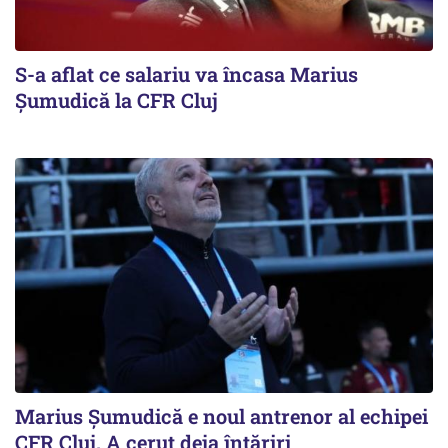
S-a aflat ce salariu va încasa Marius
Șumudică la CFR Cluj
Marius Șumudică e noul antrenor al echipei
CFR Cluj. A cerut deja întăriri