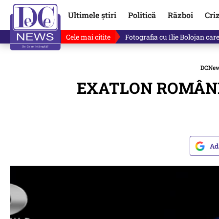
Ultimele știri
Politică
Război
Cri
Cele mai citite
Lucruri neștiute despre Mihai 
DCNe
EXATLON ROMÂNIA,
Ad