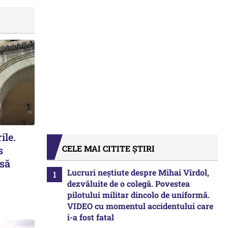
ile.
CELE MAI CITITE ȘTIRI
s
 să
Lucruri neștiute despre Mihai Vîrdol,
dezvăluite de o colegă. Povestea
pilotului militar dincolo de uniformă.
VIDEO cu momentul accidentului care
i-a fost fatal