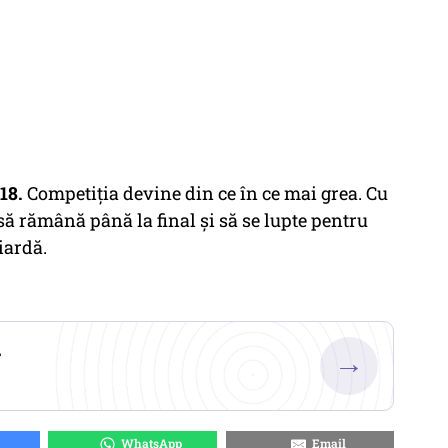
18.
Competiția devine din ce în ce mai grea. Cu
 să rămână până la final și să se lupte pentru
iardă.
.
→
WhatsApp
Email