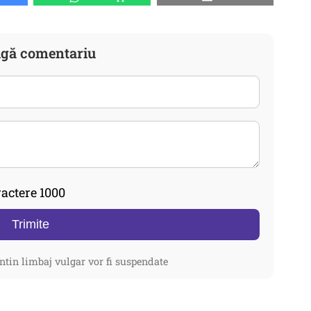
gă comentariu
actere 1000
Trimite
ntin limbaj vulgar vor fi suspendate