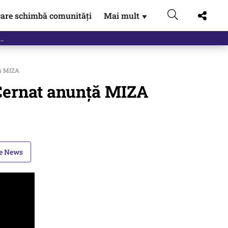
are schimbă comunități
Mai mult
▼
ă MIZA
ernat anunță MIZA
le News