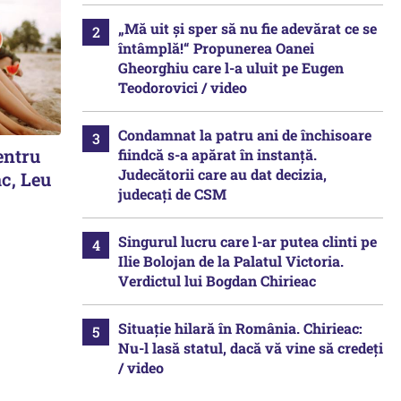
„Mă uit și sper să nu fie adevărat ce se
întâmplă!“ Propunerea Oanei
Gheorghiu care l-a uluit pe Eugen
Teodorovici / video
Condamnat la patru ani de închisoare
entru
fiindcă s-a apărat în instanță.
Judecătorii care au dat decizia,
c, Leu
judecați de CSM
Singurul lucru care l-ar putea clinti pe
Ilie Bolojan de la Palatul Victoria.
Verdictul lui Bogdan Chirieac
Situație hilară în România. Chirieac:
Nu-l lasă statul, dacă vă vine să credeți
/ video