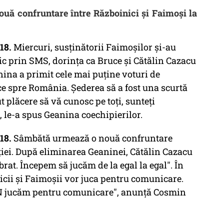
nouă confruntare între Războinici și Faimoși la
18.
Miercuri, susținătorii Faimoșilor și-au
nic prin SMS, dorința ca Bruce și Cătălin Cazacu
nina a primit cele mai puține voturi de
ece spre România. Șederea să a fost una scurtă
 plăcere să vă cunosc pe toți, sunteți
, le-a spus Geanina coechipierilor.
18.
Sâmbătă urmează o nouă confruntare
ției. După eliminarea Geaninei, Cătălin Cazacu
rat. Începem să jucăm de la egal la egal". În
nicii și Faimoșii vor juca pentru comunicare.
N jucăm pentru comunicare", anunță Cosmin