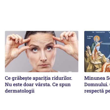
Ce grăbește apariția ridurilor.
Minunea Sc
Nu este doar vârsta. Ce spun
Domnului. C
dermatologii
respectă p