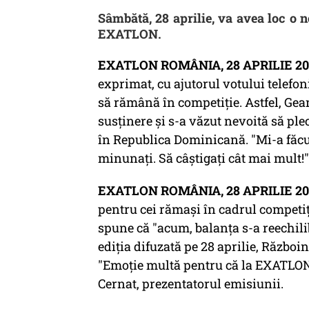
Sâmbătă, 28 aprilie, va avea loc o 
EXATLON.
EXATLON ROMÂNIA, 28 APRILIE 20
exprimat, cu ajutorul votului telefo
să rămână în competiție. Astfel, Gea
susținere și s-a văzut nevoită să pl
în Republica Dominicană. "Mi-a făcut
minunați. Să câștigați cât mai mult!"
EXATLON ROMÂNIA, 28 APRILIE 20
pentru cei rămași în cadrul competi
spune că "acum, balanța s-a reechilib
ediția difuzată pe 28 aprilie, Război
"Emoție multă pentru că la EXATLO
Cernat, prezentatorul emisiunii.