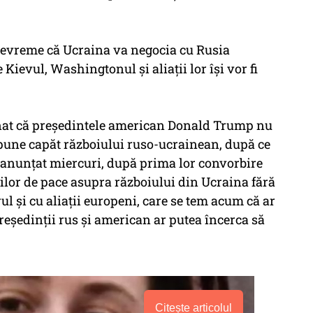
devreme că Ucraina va negocia cu Rusia
ievul, Washingtonul şi aliaţii lor îşi vor fi
nat că preşedintele american Donald Trump nu
 pune capăt războiului ruso-ucrainean, după ce
u anunţat miercuri, după prima lor convorbire
erilor de pace asupra războiului din Ucraina fără
vul şi cu aliaţii europeni, care se tem acum că ar
 preşedinţii rus şi american ar putea încerca să
Citește articolul