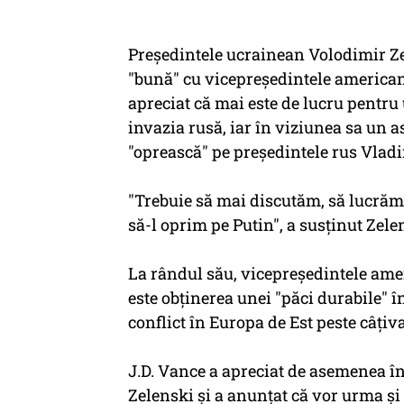
Preşedintele ucrainean Volodimir Zel
"bună" cu vicepreşedintele american
apreciat că mai este de lucru pentru
invazia rusă, iar în viziunea sa un a
"oprească" pe preşedintele rus Vladim
"Trebuie să mai discutăm, să lucrăm
să-l oprim pe Putin", a susţinut Zel
La rândul său, vicepreşedintele amer
este obţinerea unei "păci durabile" 
conflict în Europa de Est peste câţiva
J.D. Vance a apreciat de asemenea în 
Zelenski şi a anunţat că vor urma şi a