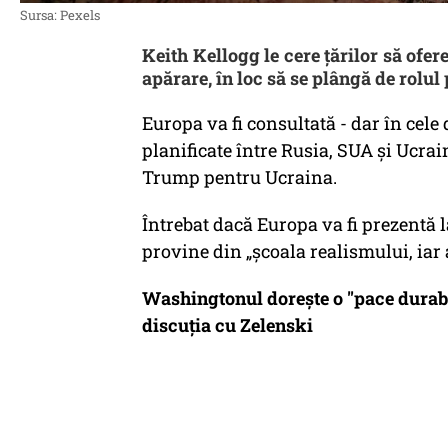
Sursa: Pexels
Keith Kellogg le cere țărilor să ofer
apărare, în loc să se plângă de rolul p
Europa va fi consultată - dar în cele
planificate între Rusia, SUA și Ucrai
Trump pentru Ucraina.
Întrebat dacă Europa va fi prezentă la
provine din „școala realismului, iar
Washingtonul doreşte o "pace durabi
discuţia cu Zelenski