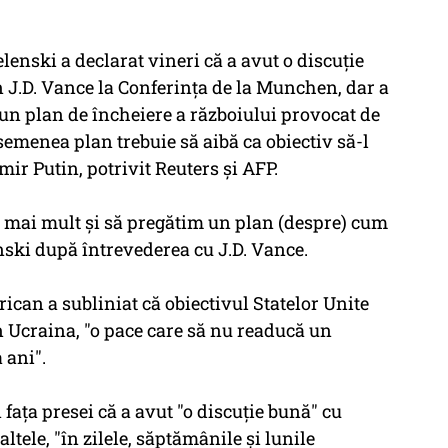
enski a declarat vineri că a avut o discuţie
 J.D. Vance la Conferinţa de la Munchen, dar a
 un plan de încheiere a războiului provocat de
semenea plan trebuie să aibă ca obiectiv să-l
ir Putin, potrivit Reuters şi AFP.
 mai mult şi să pregătim un plan (despre) cum
enski după întrevederea cu J.D. Vance.
ican a subliniat că obiectivul Statelor Unite
în Ucraina, "o pace care să nu readucă un
 ani".
faţa presei că a avut "o discuţie bună" cu
ltele, "în zilele, săptămânile şi lunile