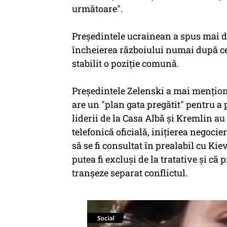
următoare".
Preşedintele ucrainean a spus mai 
încheierea războiului numai după ce K
stabilit o poziţie comună.
Preşedintele Zelenski a mai menţio
are un "plan gata pregătit" pentru a
liderii de la Casa Albă şi Kremlin a
telefonică oficială, iniţierea negoci
să se fi consultat în prealabil cu Kie
putea fi excluşi de la tratative şi că
tranşeze separat conflictul.