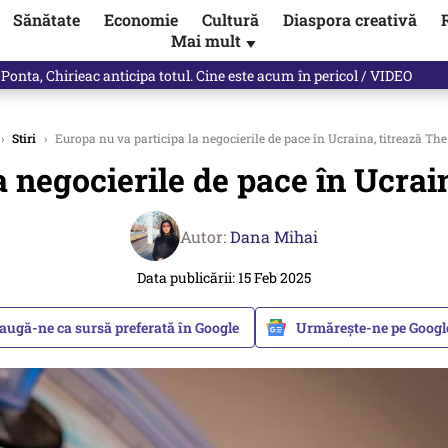
Sănătate
Economie
Cultură
Diaspora creativă
Mai mult
▼
ictor Ponta ne dă răspunsul
›
Stiri
›
Europa nu va participa la negocierile de pace în Ucraina, titrează Th
a negocierile de pace în Ucrai
Autor:
Dana Mihai
Data publicării: 15 Feb 2025
augă-ne ca sursă preferată în Google
Urmărește-ne pe Goog