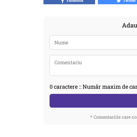
Facebook
Twitter
Adau
0
caractere :: Număr maxim de car
* Comentariile care co