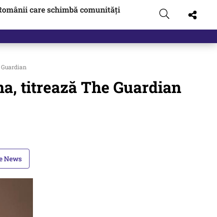
Românii care schimbă comunități
e Guardian
na, titrează The Guardian
le News