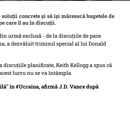
e soluții concrete și să își mărească bugetele de
e care îl au în discuții.
 din urmă exclusă - de la discuțiile de pace
na, a dezvăluit trimisul special al lui Donald
 discuțiile planificate, Keith Kellogg a spus că
 acest lucru nu se va întâmpla.
lă" în #Ucraina, afirmă J.D. Vance după