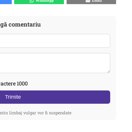
WhatsApp
Email
gă comentariu
actere 1000
Trimite
ntin limbaj vulgar vor fi suspendate