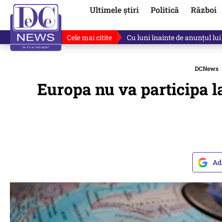
Ultimele știri
Politică
Război
Cele mai citite
De ce a mințit Ilie Bolojan? V
DCNews
Europa nu va participa l
Ad