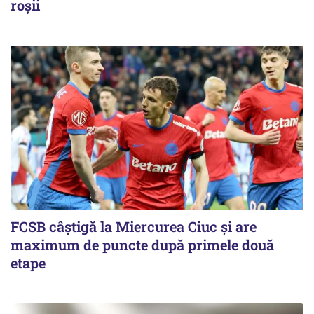
roşii
FCSB câştigă la Miercurea Ciuc şi are
maximum de puncte după primele două
etape