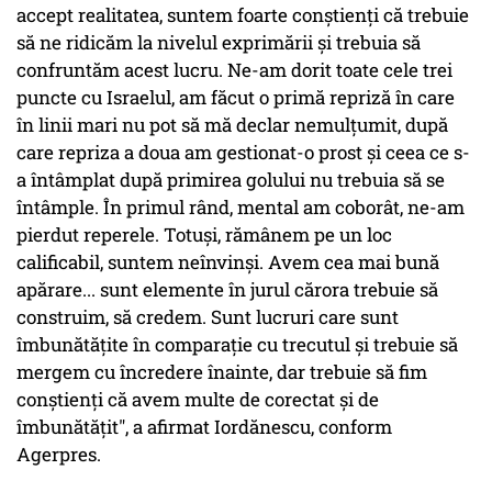
accept realitatea, suntem foarte conştienţi că trebuie
să ne ridicăm la nivelul exprimării şi trebuia să
confruntăm acest lucru. Ne-am dorit toate cele trei
puncte cu Israelul, am făcut o primă repriză în care
în linii mari nu pot să mă declar nemulţumit, după
care repriza a doua am gestionat-o prost şi ceea ce s-
a întâmplat după primirea golului nu trebuia să se
întâmple. În primul rând, mental am coborât, ne-am
pierdut reperele. Totuşi, rămânem pe un loc
calificabil, suntem neînvinşi. Avem cea mai bună
apărare... sunt elemente în jurul cărora trebuie să
construim, să credem. Sunt lucruri care sunt
îmbunătăţite în comparaţie cu trecutul şi trebuie să
mergem cu încredere înainte, dar trebuie să fim
conştienţi că avem multe de corectat şi de
îmbunătăţit", a afirmat Iordănescu, conform
Agerpres.