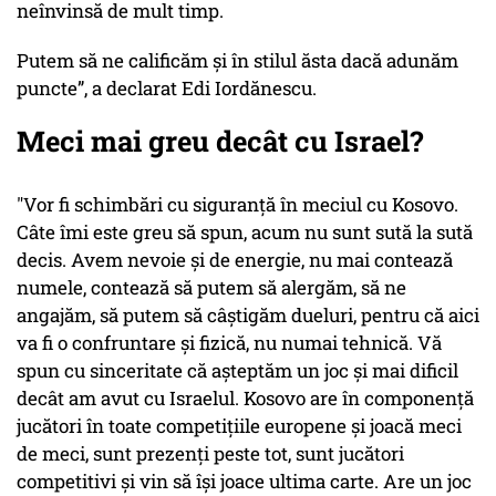
neînvinsă de mult timp.
Putem să ne calificăm și în stilul ăsta dacă adunăm
puncte”, a declarat Edi Iordănescu.
Meci mai greu decât cu Israel?
"Vor fi schimbări cu siguranţă în meciul cu Kosovo.
Câte îmi este greu să spun, acum nu sunt sută la sută
decis. Avem nevoie şi de energie, nu mai contează
numele, contează să putem să alergăm, să ne
angajăm, să putem să câştigăm dueluri, pentru că aici
va fi o confruntare şi fizică, nu numai tehnică. Vă
spun cu sinceritate că aşteptăm un joc şi mai dificil
decât am avut cu Israelul. Kosovo are în componenţă
jucători în toate competiţiile europene şi joacă meci
de meci, sunt prezenţi peste tot, sunt jucători
competitivi şi vin să îşi joace ultima carte. Are un joc