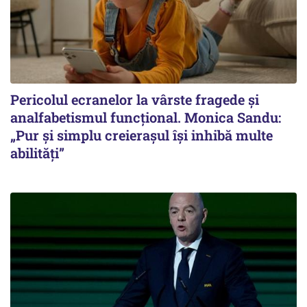
Pericolul ecranelor la vârste fragede și
analfabetismul funcțional. Monica Sandu:
„Pur și simplu creierașul își inhibă multe
abilități”