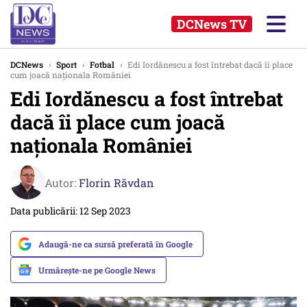
DCNews TV
DCNews
›
Sport
›
Fotbal
›
Edi Iordănescu a fost întrebat dacă îi place
cum joacă naţionala României
Edi Iordănescu a fost întrebat
dacă îi place cum joacă
naţionala României
Autor:
Florin Răvdan
Data publicării: 12 Sep 2023
Adaugă-ne ca sursă preferată în Google
Urmărește-ne pe Google News