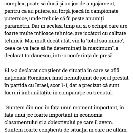
complex, poate să ducă şi un joc de angajament,
pentru ca au putere, au forţă, joacă în campionate
puternice, unde trebuie să fii peste anumiţi
parametrii. Dar în acelaşi timp au şi o echipă care are
foarte multe mijloace tehnice, are jucători cu calitate
tehnică. Mai mult decât atât, vin la 'totul sau nimic',
ceea ce va face să fie determinaţi la maximum", a
declarat Iordănescu, într-o conferinţă de presă.
El s-a declarat conştient de situaţia în care se află
naţionala României, fiind nemulţumit de jocul prestat
în partida cu Israel, scor 1-1, dar a precizat că sunt
lucruri îmbunătăţite în comparaţie cu trecutul.
"Suntem din nou în faţa unui moment important, în
faţa unui joc foarte important în economia
clasamentului şi a obiectivului pe care îl avem.
Suntem foarte conştienţi de situaţia în care ne aflăm,