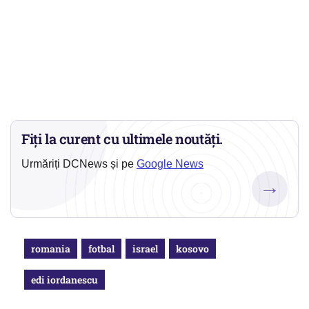
Fiți la curent cu ultimele noutăți.
Urmăriți DCNews și pe
Google News
→
romania
fotbal
israel
kosovo
edi iordanescu