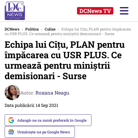
DCNews TV
DCNews
›
Politica
›
Culise
›
Echipa lui Cîțu, PLAN pentru împăcarea
cu USR PLUS. Ce urmează pentru miniștrii demisionari - Surse
Echipa lui Cîțu, PLAN pentru
împăcarea cu USR PLUS. Ce
urmează pentru miniștrii
demisionari - Surse
Autor:
Roxana Neagu
Data publicării: 14 Sep 2021
Adaugă-ne ca sursă preferată în Google
Urmărește-ne pe Google News