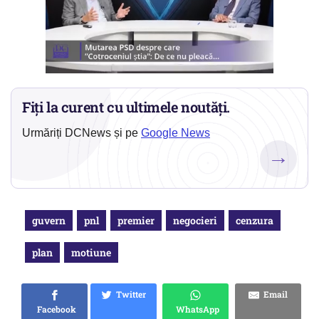
Fiți la curent cu ultimele noutăți.
Urmăriți DCNews și pe
Google News
→
guvern
pnl
premier
negocieri
cenzura
plan
motiune
Twitter
Email
Facebook
WhatsApp