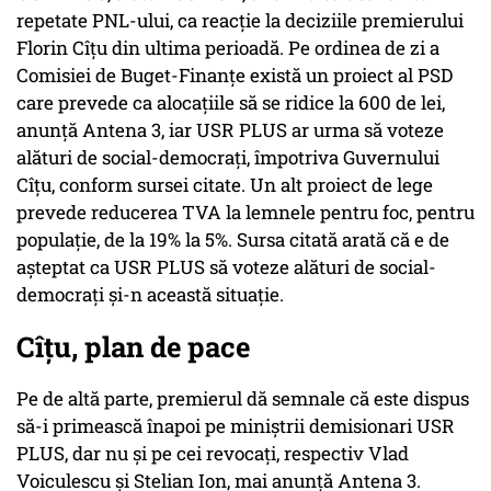
repetate PNL-ului, ca reacție la deciziile premierului
Florin Cîțu din ultima perioadă. Pe ordinea de zi a
Comisiei de Buget-Finanțe există un proiect al PSD
care prevede ca alocațiile să se ridice la 600 de lei,
anunță Antena 3, iar USR PLUS ar urma să voteze
alături de social-democrați, împotriva Guvernului
Cîțu, conform sursei citate. Un alt proiect de lege
prevede reducerea TVA la lemnele pentru foc, pentru
populație, de la 19% la 5%. Sursa citată arată că e de
așteptat ca USR PLUS să voteze alături de social-
democrați și-n această situație.
Cîțu, plan de pace
Pe de altă parte, premierul dă semnale că este dispus
să-i primească înapoi pe miniștrii demisionari USR
PLUS, dar nu și pe cei revocați, respectiv Vlad
Voiculescu și Stelian Ion, mai anunță Antena 3.