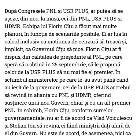
După Congresele PNL și USR PLUS, ar putea să se
așeze, din nou, la masă, cei din PNL, USR PLUS și
UDMR. Echipa lui Florin Cîțu a făcut mai multe
planuri, în funcție de scenariile posibile. Ei ar lua în
calcul inclusiv ca moțiunea de cenzură să treacă și,
implicit, ca Guvernul Cîțu să pice. Florin Cîțu ar fi
dispus, din calitatea de președinte al PNL, pe care
speră să o obțină în 25 septembrie, să le propună
celor de la USR PLUS să nu mai fie el premier. În
schimbul ministerelor pe care le-au avut până când
au ieșit de la guvernare, cei de la USR PLUS ar trebui
să revină în alianța cu PNL și UDMR, oferind
susținere unui nou Guvern, chiar și cu un alt premier
PNL. În schimb, Florin Cîțu, conform surselor
guvernamentale, nu ar fi de acord ca Vlad Voiculescu
și Stelian Ion să revină, ei fiind miniștrii dați afară de
el din Guvern. Nu este de acord, de asemenea, nici ca