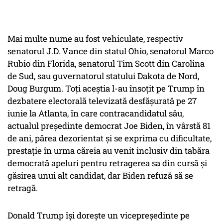
Mai multe nume au fost vehiculate, respectiv
senatorul J.D. Vance din statul Ohio, senatorul Marco
Rubio din Florida, senatorul Tim Scott din Carolina
de Sud, sau guvernatorul statului Dakota de Nord,
Doug Burgum. Toţi aceştia l-au însoţit pe Trump în
dezbatere electorală televizată desfăşurată pe 27
iunie la Atlanta, în care contracandidatul său,
actualul preşedinte democrat Joe Biden, în vârstă 81
de ani, părea dezorientat şi se exprima cu dificultate,
prestaţie în urma căreia au venit inclusiv din tabăra
democrată apeluri pentru retragerea sa din cursă şi
găsirea unui alt candidat, dar Biden refuză să se
retragă.
Donald Trump îşi doreşte un vicepreşedinte pe