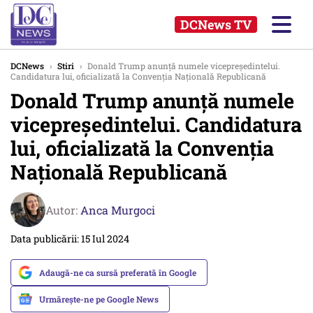
DCNews TV
DCNews
›
Stiri
›
Donald Trump anunţă numele vicepreședintelui.
Candidatura lui, oficializată la Convenţia Naţională Republicană
Donald Trump anunţă numele
vicepreședintelui. Candidatura
lui, oficializată la Convenţia
Naţională Republicană
Autor:
Anca Murgoci
Data publicării: 15 Iul 2024
Adaugă-ne ca sursă preferată în Google
Urmărește-ne pe Google News