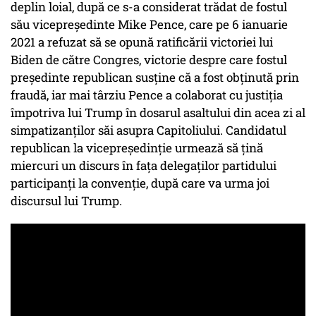
deplin loial, după ce s-a considerat trădat de fostul
său vicepreşedinte Mike Pence, care pe 6 ianuarie
2021 a refuzat să se opună ratificării victoriei lui
Biden de către Congres, victorie despre care fostul
preşedinte republican susţine că a fost obţinută prin
fraudă, iar mai târziu Pence a colaborat cu justiţia
împotriva lui Trump în dosarul asaltului din acea zi al
simpatizanţilor săi asupra Capitoliului. Candidatul
republican la vicepreşedinţie urmează să ţină
miercuri un discurs în faţa delegaţilor partidului
participanţi la convenţie, după care va urma joi
discursul lui Trump.