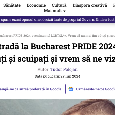
Sănătate
Economie
Cultură
Diaspora creativă
Mai mult
▼
, public, lui Ilie Bolojan / video
 Bucharest PRIDE 2024, evenimentul LGBTQIA+. Vrem să nu mai fim bătuți și scui
 stradă la Bucharest PRIDE 20
i și scuipați și vrem să ne viz
Autor:
Tudor Polojan
Data publicării: 27 Iun 2024
augă-ne ca sursă preferată în Google
Urmărește-ne pe Goog