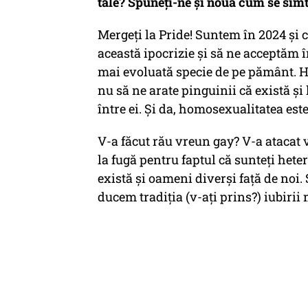
tale? Spuneți-ne și nouă cum se simt
Mergeți la Pride! Suntem în 2024 și 
această ipocrizie și să ne acceptăm 
mai evoluată specie de pe pământ. Hai
nu să ne arate pinguinii că există și l
între ei. Și da, homosexualitatea est
V-a făcut rău vreun gay? V-a atacat 
la fugă pentru faptul că sunteți hete
există și oameni diverși față de noi.
ducem tradiția (v-ați prins?) iubirii