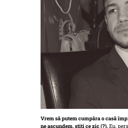
Vrem să putem cumpăra o casă împre
ne ascundem, știți ce zic (?).
Eu,
per