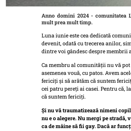
Anno domini 2024 - comunitatea LG
mult prea mult timp.
Luna iunie este cea dedicată comuni
devenit, odată cu trecerea anilor, sim
dintre voi gândesc despre membrii a
Ca membru al comunității nu vă pot 
asemenea vouă, cu patos. Avem acelea
fericiți și să arătăm că suntem ferici
cei patru pereți ai casei. Pentru că, l
că suntem fericiți.
Și nu vă traumatizează nimeni copilu
nu e o alegere. Nu mergi pe stradă, v
ca de mâine să fii gay. Dacă ar funcț