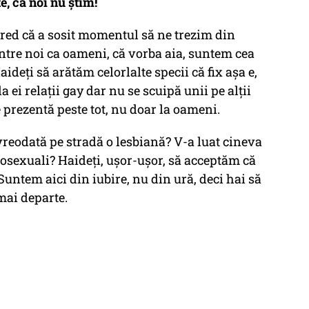
e, că noi nu știm!
cred că a sosit momentul să ne trezim din
între noi ca oameni, că vorba aia, suntem cea
deți să arătăm celorlalte specii că fix așa e,
a ei relații gay dar nu se scuipă unii pe alții
e prezentă peste tot, nu doar la oameni.
vreodată pe stradă o lesbiană? V-a luat cineva
rosexuali? Haideți, ușor-ușor, să acceptăm că
 Suntem aici din iubire, nu din ură, deci hai să
 mai departe.