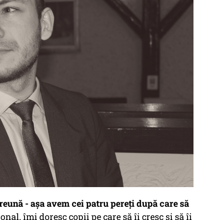
ună - așa avem cei patru pereți după care să
sonal
, îmi doresc copii pe care să îi cresc și să îi