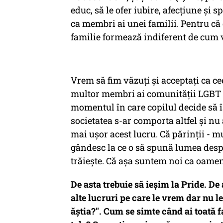
educ, să le ofer iubire, afecțiune și s
ca membri ai unei familii. Pentru că
familie formează indiferent de cum v
Vrem să fim văzuți și acceptați ca ce
multor membri ai comunității LGBT 
momentul în care copilul decide să îș
societatea s-ar comporta altfel și nu 
mai ușor acest lucru. Că părinții - mu
gândesc la ce o să spună lumea despre
trăiește. Că așa suntem noi ca oameni
De asta trebuie să ieșim la Pride. D
alte lucruri pe care le vrem dar nu le
ăștia?". Cum se simte când ai toată f