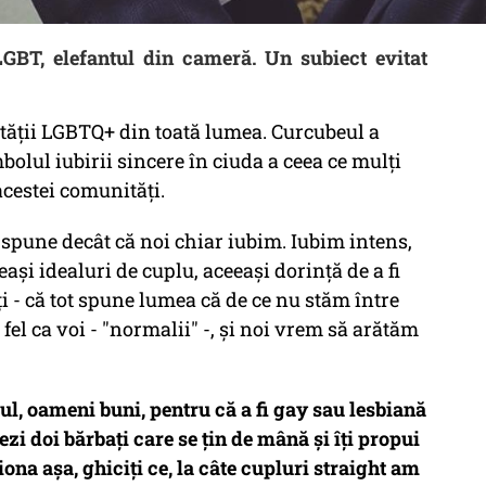
BT, elefantul din cameră. Un subiect evitat
tății LGBTQ+ din toată lumea. Curcubeul a
bolul iubirii sincere în ciuda a ceea ce mulți
cestei comunități.
spune decât că noi chiar iubim. Iubim intens,
și idealuri de cuplu, aceeași dorință de a fi
ți - că tot spune lumea că de ce nu stăm între
a fel ca voi - "normalii" -, și noi vrem să arătăm
l, oameni buni, pentru că a fi gay sau lesbiană
ezi doi bărbați care se țin de mână și îți propui
iona așa, ghiciți ce, la câte cupluri straight am