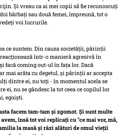
prijin. Și vreau ca ai mei copii să fie recunoscuți
 doi bărbați sau două femei, împreună, tot o
edeți voi lucrurile.
ea ce suntem. Din cauza societății, părinții
reacționează într-o manieră agresivă în
i facă coming out-ul în fața lor. Dacă
ar mai arăta cu degetul, și părinții ar accepta
lți dintre ei, nu toți - în momentul acela se
 ei, nu se gândesc la tot ceea ce copilul lor
, egoiști.
e asta facem tam-tam și zgomot. Și sunt multe
 avem, însă tot voi replicați cu "ce mai vor, mă,
amilia la masă și râzi alături de omul vieții