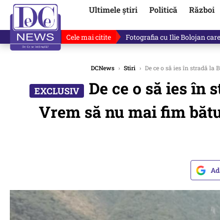
Ultimele știri
Politică
Război
Cele mai citite
Răzvan Dumitrescu îi cere scuze
DCNews
›
Stiri
›
De ce o să ies în stradă la
De ce o să ies în
Vrem să nu mai fim bătuț
Ad