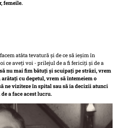
r, femeile.
 facem atâta tevatură și de ce să ieșim în
 ce aveți voi - prilejul de a fi fericiți și de a
ă nu mai fim bătuți și scuipați pe străzi, vrem
 arătați cu degetul, vrem să întemeiem o
să ne viziteze în spital sau să ia decizii atunci
a de a face acest lucru.