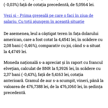
(-0,03%) faţă de cotaţia precedentă, de 5,0564 lei.
Vezi și - Prima greșeală pe care o faci în ziua de
salariu. Cu toții ajungem în această situație
De asemenea, leul a câştigat teren în faţa dolarului
american, care a fost cotat la 4,4541 lei, în scădere cu
2,08 bani (-0,46%), comparativ cu joi, când s-a situat
la 4,4749 lei.
Moneda naţională s-a apreciat şi în raport cu francul
elveţian, calculat de BNR la 5,3926 lei, în scădere cu
2,37 bani (-0,43%), faţă de 5,4163 lei, cotaţia
anterioară. Gramul de aur s-a scumpit, vineri, până la
valoarea de 476,7388 lei, de la 476,1060 lei, în şedinţa
precedentă.