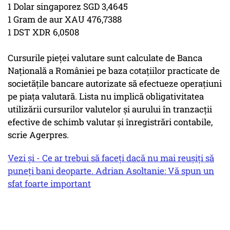
1 Dolar singaporez SGD 3,4645
1 Gram de aur XAU 476,7388
1 DST XDR 6,0508
Cursurile pieţei valutare sunt calculate de Banca
Naţională a României pe baza cotaţiilor practicate de
societăţile bancare autorizate să efectueze operaţiuni
pe piaţa valutară. Lista nu implică obligativitatea
utilizării cursurilor valutelor şi aurului în tranzacţii
efective de schimb valutar şi înregistrări contabile,
scrie Agerpres.
Vezi și - Ce ar trebui să faceți dacă nu mai reușiți să
puneți bani deoparte. Adrian Asoltanie: Vă spun un
sfat foarte important