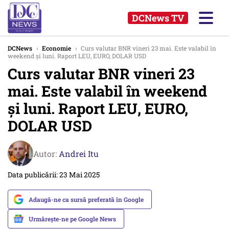
DCNews TV
DCNews
›
Economie
›
Curs valutar BNR vineri 23 mai. Este valabil în
weekend și luni. Raport LEU, EURO, DOLAR USD
Curs valutar BNR vineri 23
mai. Este valabil în weekend
și luni. Raport LEU, EURO,
DOLAR USD
Autor:
Andrei Itu
Data publicării: 23 Mai 2025
Adaugă-ne ca sursă preferată în Google
Urmărește-ne pe Google News