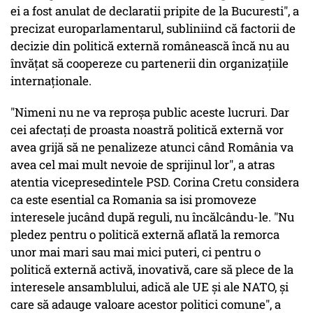
ei a fost anulat de declaratii pripite de la Bucuresti", a
precizat europarlamentarul, subliniind că factorii de
decizie din politică externă românească încă nu au
învățat să coopereze cu partenerii din organizațiile
internaționale.
"Nimeni nu ne va reproşa public aceste lucruri. Dar
cei afectaţi de proasta noastră politică externă vor
avea grijă să ne penalizeze atunci când România va
avea cel mai mult nevoie de sprijinul lor", a atras
atentia vicepresedintele PSD. Corina Cretu considera
ca este esential ca Romania sa isi promoveze
interesele jucând după reguli, nu încălcându-le. "Nu
pledez pentru o politică externă aflată la remorca
unor mai mari sau mai mici puteri, ci pentru o
politică externă activă, inovativă, care să plece de la
interesele ansamblului, adică ale UE şi ale NATO, şi
care să adauge valoare acestor politici comune", a