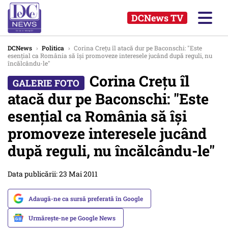
DCNews TV
DCNews
›
Politica
›
Corina Crețu îl atacă dur pe Baconschi: "Este
esențial ca România să își promoveze interesele jucând după reguli, nu
încălcându-le"
Corina Crețu îl
atacă dur pe Baconschi: "Este
esențial ca România să își
promoveze interesele jucând
după reguli, nu încălcându-le"
Data publicării: 23 Mai 2011
Adaugă-ne ca sursă preferată în Google
Urmărește-ne pe Google News