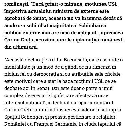
românești. "Dacă printr-o minune, moţiunea USL
împotriva actualului ministru de externe este
aprobată de Senat, aceasta nu va însemna decât că
acolo s-a schimbat majoritatea. Schimbarea
politicii externe mai are insa de aşteptat", apreciază
Corina Crețu, acuzând erorile diplomației românești
din ultimii ani.
"Această declaraţie a d-lui Baconschi, care ascunde o
mentalitate şi un mod de a gândi ce nu rimează în
niciun fel cu democraţia şi cu atribuţiile sale oficiale,
este motivul care a stat la baza moțiunii USL ce se
dezbate azi în Senat. Dar este doar o parte a unui
complex de eșecuri și gafe care afectează grav
interesul național", a declarat europarlamentarul
Corina Crețu, amintind insuccesul aderării la timp la
Spaţiul Schengen și proasta gestionare a relaţiilor
României cu Franţa şi Germania, în ciuda faptului că