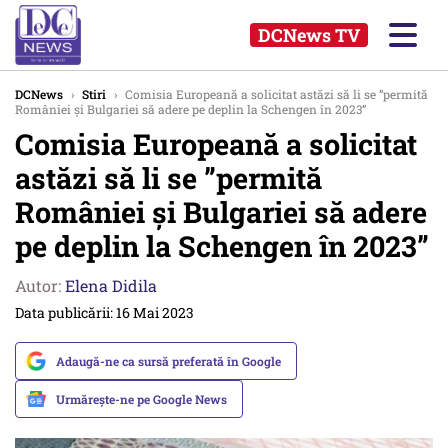
DCNews TV
DCNews
›
Stiri
›
Comisia Europeană a solicitat astăzi să li se ”permită
României și Bulgariei să adere pe deplin la Schengen în 2023”
Comisia Europeană a solicitat
astăzi să li se ”permită
României și Bulgariei să adere
pe deplin la Schengen în 2023”
Autor:
Elena Didila
Data publicării: 16 Mai 2023
Adaugă-ne ca sursă preferată în Google
Urmărește-ne pe Google News