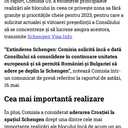
În raport, Comisia UE a enumerat principalele
realizări ale blocului în ceea ce privește zona sa fără
granițe și prioritățile cheie pentru 2023, pentru care a
solicitat actualei și viitoarei președinții a Consiliului
să se concentreze și să lucreze asupra acestora,
transmite
Schengen Visa Info
.
”Extinderea Schengen: Comisia solicită încă o dată
Consiliului să consolideze în continuare unitatea
europeană și să permită României și Bulgariei să
adere pe deplin la Schengen”,
notează Comisia într-
un comunicat de presă referitor la raportul de astăzi,
16 mai.
Cea mai importantă realizare
În plus, Comisia a considerat
aderarea Croației la
spațiul Schengen
drept una dintre cele mai
importante realizări ale blocului încă de acum un an.