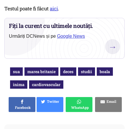
Testul poate fi făcut
aici
.
Fiți la curent cu ultimele noutăți.
Urmăriți DCNews și pe
Google News
→
sua
marea britanie
deces
studii
boala
inima
cardiovascular
Twitter
Email
Facebook
WhatsApp