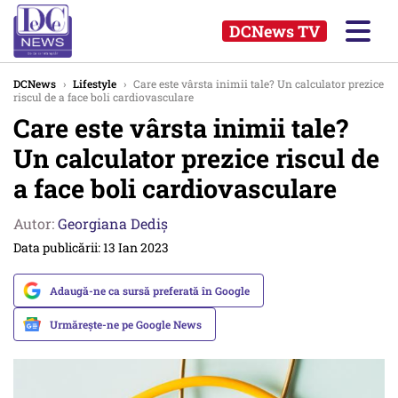
DCNews TV
DCNews
›
Lifestyle
›
Care este vârsta inimii tale? Un calculator prezice
riscul de a face boli cardiovasculare
Care este vârsta inimii tale?
Un calculator prezice riscul de
a face boli cardiovasculare
Autor:
Georgiana Dediş
Data publicării: 13 Ian 2023
Adaugă-ne ca sursă preferată în Google
Urmărește-ne pe Google News