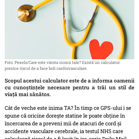
Foto: Pexels/Care este vârsta inimii tale? Există un calculator
prezice riscul de a face boli cardiovasculare.
Scopul acestui calculator este de a informa oamenii
cu cunoștințele necesare pentru a trăi un stil de
viață mai sănătos.
Cât de veche este inima TA? În timp ce GPS-ului i se
spune că oricine dorește statine le poate obține în
încercarea de a preveni mii de atacuri de cord și
accidente vasculare cerebrale, ia testul NHS care
calculează riscul de a fi lovit în jos, scrie Daily Mail.