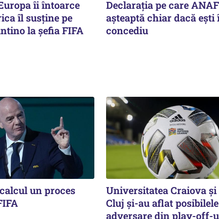
Europa îi întoarce
Declarația pe care ANAF
ica îl susține pe
așteaptă chiar dacă ești 
ntino la șefia FIFA
concediu
 calcul un proces
Universitatea Craiova ș
FIFA
Cluj și-au aflat posibilele
adversare din play-off-u