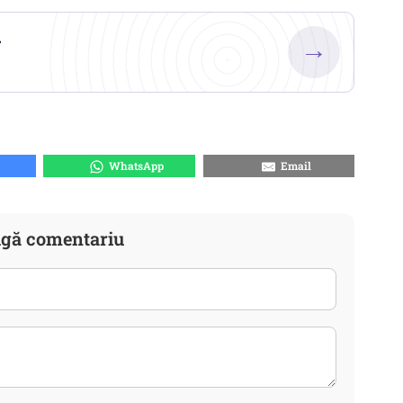
.
→
WhatsApp
Email
gă comentariu