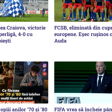
ea Craiova, victorie
FCSB, eliminată din cup
perligă, 4-0 cu
europene. Eşec ruşinos 
ieşti
Auda
piii anilor ’70 și ’80
FIFA vrea să încheie pân