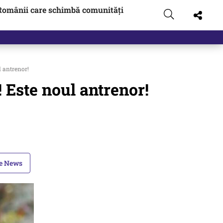
Românii care schimbă comunități
l antrenor!
 Este noul antrenor!
le News