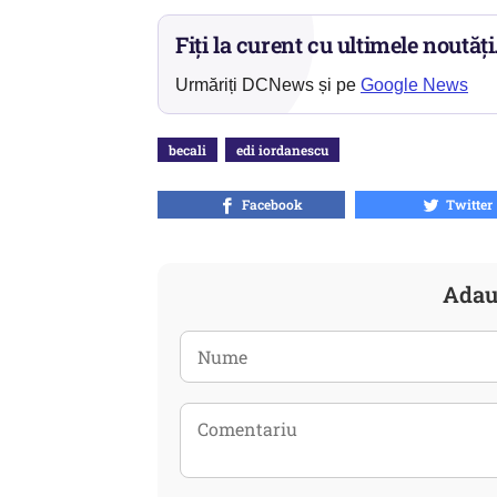
Fiți la curent cu ultimele noutăți
Urmăriți DCNews și pe
Google News
becali
edi iordanescu
Facebook
Twitter
Adau