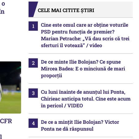
 o
CELE MAI CITITE ȘTIRI
în
Cine este omul care ar obține voturile
PSD pentru funcția de premier?
Marian Petrache: „Vă dau scris că trei
sferturi îl votează” / video
De ce minte Ilie Bolojan? Ce spune
Mircea Badea: E o minciună de mari
proporții
Cu luni înainte de anunțul lui Ponta,
Chirieac anticipa totul. Cine este acum
în pericol / VIDEO
i CFR
De ce a mințit Ilie Bolojan? Victor
Ponta ne dă răspunsul
l