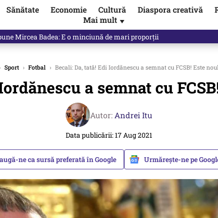
Sănătate
Economie
Cultură
Diaspora creativă
Mai mult
▼
 Ponta, Chirieac anticipa totul. Cine este acum în pericol / VIDEO
›
Sport
›
Fotbal
›
Becali: Da, tată! Edi Iordănescu a semnat cu FCSB! Este nou
di Iordănescu a semnat cu FCSB!
Autor:
Andrei Itu
Data publicării: 17 Aug 2021
augă-ne ca sursă preferată în Google
Urmărește-ne pe Goog