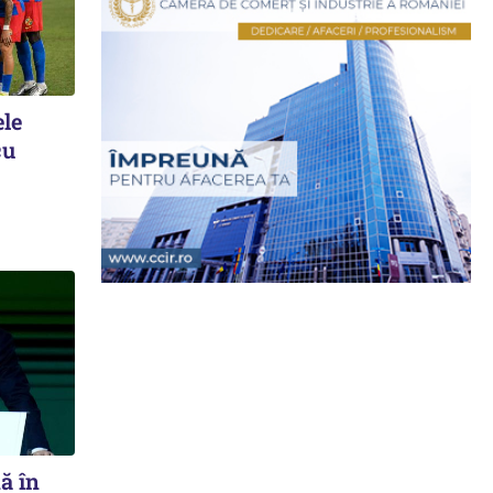
ele
cu
ă în