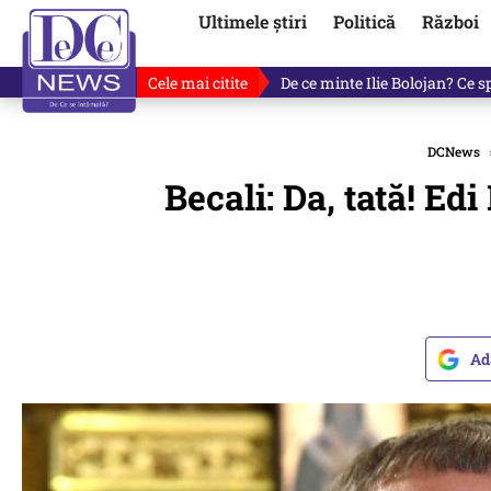
Ultimele știri
Politică
Război
Cele mai citite
Cu luni înainte de anunțul lui
DCNews
Becali: Da, tată! E
Ad