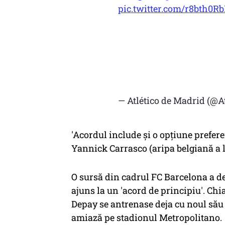
pic.twitter.com/r8bth0Rb
— Atlético de Madrid (@At
'Acordul include şi o opţiune prefer
Yannick Carrasco (aripa belgiană a lu
O sursă din cadrul FC Barcelona a d
ajuns la un 'acord de principiu'. Chi
Depay se antrenase deja cu noul său c
amiază pe stadionul Metropolitano.