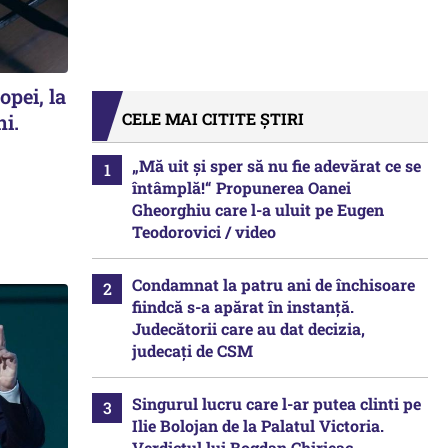
opei, la
CELE MAI CITITE ȘTIRI
ni.
„Mă uit și sper să nu fie adevărat ce se
întâmplă!“ Propunerea Oanei
Gheorghiu care l-a uluit pe Eugen
Teodorovici / video
Condamnat la patru ani de închisoare
fiindcă s-a apărat în instanță.
Judecătorii care au dat decizia,
judecați de CSM
Singurul lucru care l-ar putea clinti pe
Ilie Bolojan de la Palatul Victoria.
Verdictul lui Bogdan Chirieac