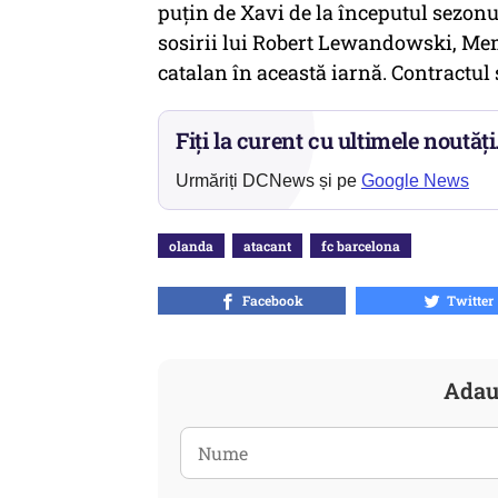
puţin de Xavi de la începutul sezonul
sosirii lui Robert Lewandowski, Me
catalan în această iarnă. Contractul
Fiți la curent cu ultimele noutăți
Urmăriți DCNews și pe
Google News
olanda
atacant
fc barcelona
Facebook
Twitter
Adau