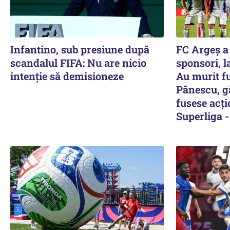
Infantino, sub presiune după
FC Argeș a 
scandalul FIFA: Nu are nicio
sponsori, l
intenție să demisioneze
Au murit fu
Pănescu, gă
fusese acți
Superliga -