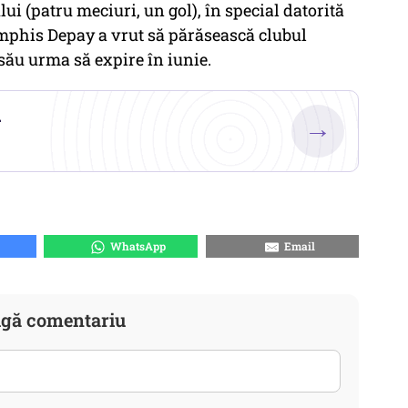
ui (patru meciuri, un gol), în special datorită
mphis Depay a vrut să părăsească clubul
 său urma să expire în iunie.
.
→
WhatsApp
Email
gă comentariu