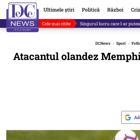
Ultimele știri
Politică
Război
Cri
Cele mai citite
Singurul lucru care l-ar putea 
DCNews
›
Sport
›
Fotb
Atacantul olandez Memphis 
Ad