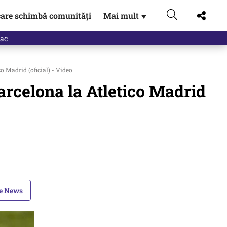
are schimbă comunități
Mai mult
▼
eac
o Madrid (oficial) - Video
arcelona la Atletico Madrid
le News