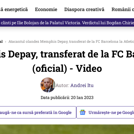
ză energetică
Economie
Diaspora creativă
Românii c
clinti pe Ilie Bolojan de la Palatul Victoria. Verdictul lui Bogdan Chiri
al
›
Atacantul olandez Memphis Depay, transferat de la FC Barcelona la Atletic
Depay, transferat de la FC B
(oficial) - Video
Autor:
Andrei Itu
Data publicării: 20 Ian 2023
augă-ne ca sursă preferată în Google
Urmărește-ne pe Goog