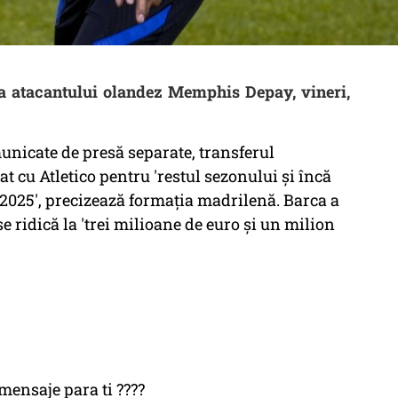
rea atacantului olandez Memphis Depay, vineri,
unicate de presă separate, transferul
at cu Atletico pentru 'restul sezonului şi încă
025', precizează formaţia madrilenă. Barca a
se ridică la 'trei milioane de euro şi un milion
mensaje para ti ????