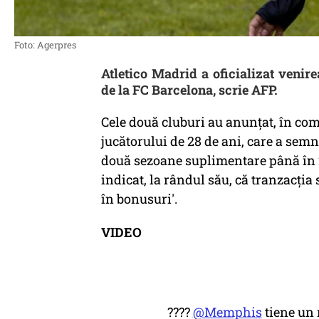
Foto: Agerpres
Atletico Madrid a oficializat veni
de la FC Barcelona, scrie AFP.
Cele două cluburi au anunţat, în com
jucătorului de 28 de ani, care a semn
două sezoane suplimentare până în 2
indicat, la rândul său, că tranzacţia 
în bonusuri'.
VIDEO
????
@Memphis
tiene un 