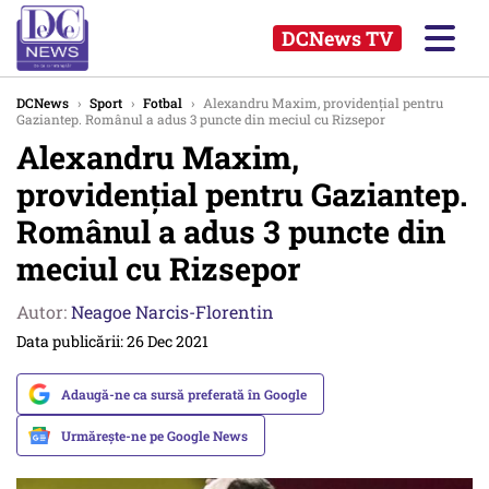
DCNews TV
DCNews
›
Sport
›
Fotbal
›
Alexandru Maxim, providențial pentru
Gaziantep. Românul a adus 3 puncte din meciul cu Rizsepor
Alexandru Maxim,
providențial pentru Gaziantep.
Românul a adus 3 puncte din
meciul cu Rizsepor
Autor:
Neagoe Narcis-Florentin
Data publicării: 26 Dec 2021
Adaugă-ne ca sursă preferată în Google
Urmărește-ne pe Google News