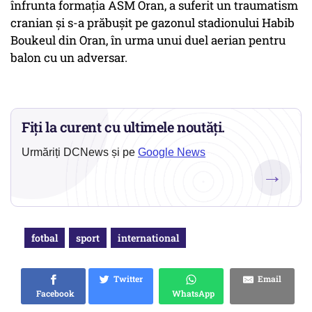
înfrunta formaţia ASM Oran, a suferit un traumatism
cranian şi s-a prăbuşit pe gazonul stadionului Habib
Boukeul din Oran, în urma unui duel aerian pentru
balon cu un adversar.
Fiți la curent cu ultimele noutăți.
Urmăriți DCNews și pe
Google News
→
fotbal
sport
international
Twitter
Email
Facebook
WhatsApp