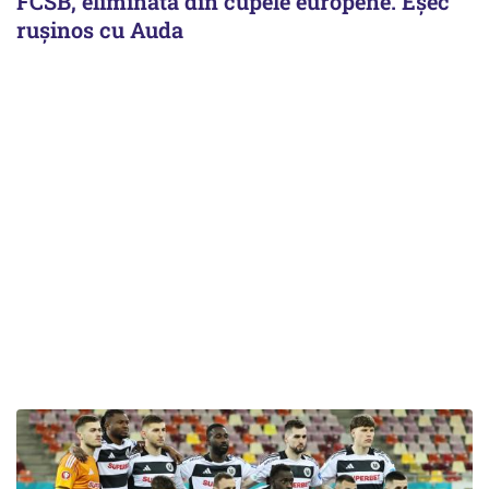
FCSB, eliminată din cupele europene. Eşec
ruşinos cu Auda