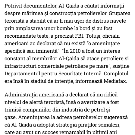
Potrivit documentelor, Al-Qaida a căutat informaţii
despre mărimea şi construcţia petrolierelor. Gruparea
teroristă a stabilit că ar fi mai uşor de distrus navele
prin amplasarea unor bombe la bord şi au fost
recomandate teste, a precizat FBI. Totuşi, oficialii
americani au declarat că nu există "o ameninţare
specifică sau iminentă". "În 2010 a fost un interes
constant al membrilor Al-Qaida să atace petroliere şi
infrastructuri comerciale petroliere pe mare", susţine
Departamentul pentru Securitate Internă. Complotul
era însă în stadiul de intenţie, informează Mediafax.
Administraţia americană a declarat că nu ridică
nivelul de alertă teroristă, însă o avertizare a fost
trimisă companiilor din industria de petrol şi
gaze. Ameninţarea la adresa petrolierelor sugerează
că Al-Qaida a adoptat strategia piraţilor somalezi,
care au avut un succes remarcabil în ultimii ani