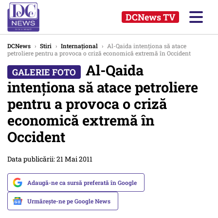
DCNews TV
DCNews
›
Stiri
›
Internațional
›
Al-Qaida intenţiona să atace
petroliere pentru a provoca o criză economică extremă în Occident
Al-Qaida
intenţiona să atace petroliere
pentru a provoca o criză
economică extremă în
Occident
Data publicării: 21 Mai 2011
Adaugă-ne ca sursă preferată în Google
Urmărește-ne pe Google News