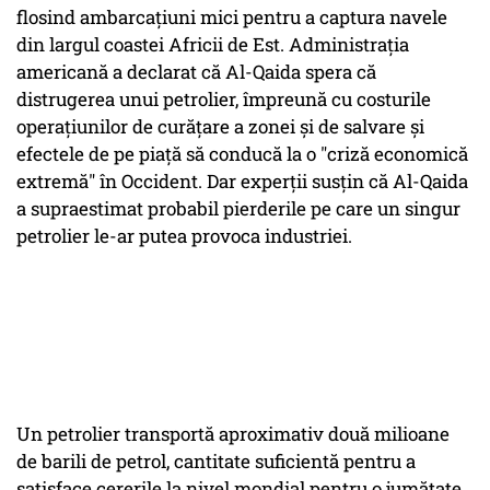
flosind ambarcaţiuni mici pentru a captura navele
din largul coastei Africii de Est. Administraţia
americană a declarat că Al-Qaida spera că
distrugerea unui petrolier, împreună cu costurile
operaţiunilor de curăţare a zonei şi de salvare şi
efectele de pe piaţă să conducă la o "criză economică
extremă" în Occident. Dar experţii susţin că Al-Qaida
a supraestimat probabil pierderile pe care un singur
petrolier le-ar putea provoca industriei.
Un petrolier transportă aproximativ două milioane
de barili de petrol, cantitate suficientă pentru a
satisface cererile la nivel mondial pentru o jumătate