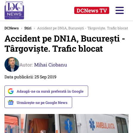
DCNews TV
DCNews
›
Stiri
›
Accident pe DN1A, Bucureşti - Târgovişte. Trafic blocat
Accident pe DN1A, Bucureşti -
Târgovişte. Trafic blocat
Autor:
Mihai Ciobanu
Data publicării: 25 Sep 2019
Adaugă-ne ca sursă preferată în Google
Urmărește-ne pe Google News