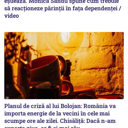
eșuează. Monica Sandu spune cum trebuie
să reacționeze părinții în fața dependenței /
video
Planul de criză al lui Bolojan: România va
importa energie de la vecini în cele mai
scumpe ore ale zilei. Chisăliță: Dacă n-am
exporta ziua, ar fi și mai rău