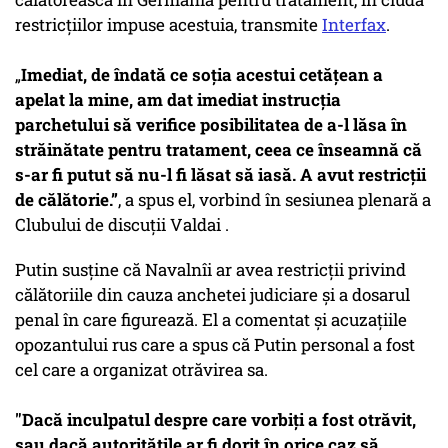
restricțiilor impuse acestuia, transmite
Interfax
.
„
Imediat, de îndată ce soția acestui cetățean a
apelat la mine, am dat imediat instrucția
parchetului să verifice posibilitatea de a-l lăsa în
străinătate pentru tratament, ceea ce înseamnă că
s-ar fi putut să nu-l fi lăsat să iasă. A avut restricții
de călătorie.”
, a spus el, vorbind în sesiunea plenară a
Clubului de discuții Valdai .
Putin susține că Navalnîi ar avea restricții privind
călătoriile din cauza anchetei judiciare și a dosarul
penal în care figurează. El a comentat și acuzațiile
opozantului rus care a spus că Putin personal a fost
cel care a organizat otrăvirea sa.
"Dacă inculpatul despre care vorbiți a fost otrăvit,
sau dacă autoritățile ar fi dorit în orice caz să