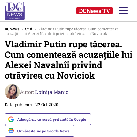
DCNews TV
DCNews
›
Stiri
›
Vladimir Putin rupe tăcerea. Cum comentează
acuzațiile lui Alexei Navalnîi privind otrăvirea cu Noviciok
Vladimir Putin rupe tăcerea.
Cum comentează acuzațiile lui
Alexei Navalnîi privind
otrăvirea cu Noviciok
Autor:
Doinița Manic
Data publicării: 22 Oct 2020
Adaugă-ne ca sursă preferată în Google
Urmărește-ne pe Google News