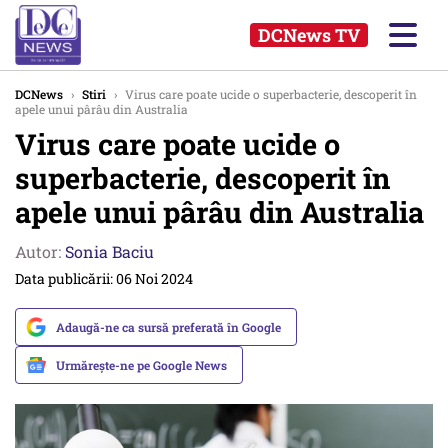
DCNews TV
DCNews
›
Stiri
›
Virus care poate ucide o superbacterie, descoperit în
apele unui pârâu din Australia
Virus care poate ucide o
superbacterie, descoperit în
apele unui pârâu din Australia
Autor:
Sonia Baciu
Data publicării: 06 Noi 2024
Adaugă-ne ca sursă preferată în Google
Urmărește-ne pe Google News