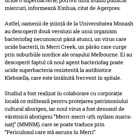
ucide o superbacterie, potrivit unui studiu publicat
miercuri, informează Xinhua, citat de Agerpres.
Astfel, oamenii de știință de la Universitatea Monash
au descoperit două versiuni ale unui organism
bacteriofag necunoscut până atunci, un virus care
ucide bacterii, în Merri Creek, un pârâu care curge
prin suburbiile nordice ale orașului Melbourne. Ei au
descoperit faptul că noul agent bacteriofag poate
ucide superbacteria rezistentă la antibiotice
Klebsiella, care este întâlnită frecvent în spitale.
Studiul a fost realizat în colaborare cu corporație
locală ce militează pentru protejarea patrimoniului
cultural aborigen, iar noul virus a fost denumit de
vârstnicii aborigeni ”Merri-merri-uth nyilam marra-
natj” (MMNM), care se poate traduce prin
”Periculosul care stă ascuns în Merri”.