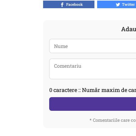
Facebook
Twitter
Adau
0
caractere :: Număr maxim de car
* Comentariile care co