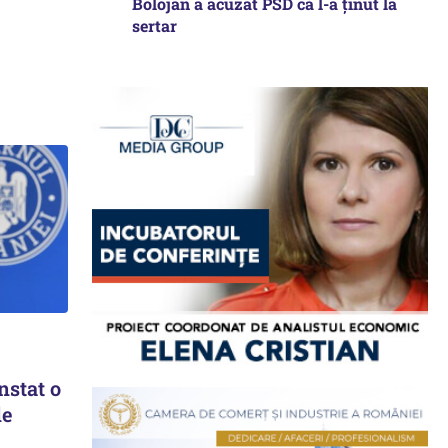
Bolojan a acuzat PSD că l-a ținut la
sertar
nstat o
de