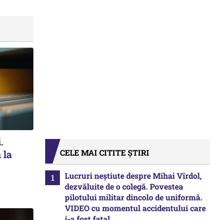
.
CELE MAI CITITE ȘTIRI
 la
Lucruri neștiute despre Mihai Vîrdol,
dezvăluite de o colegă. Povestea
pilotului militar dincolo de uniformă.
VIDEO cu momentul accidentului care
i-a fost fatal