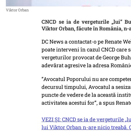
Viktor Orban
CNCD se ia de vergeturile „lui” Buh
Viktor Orban, făcute în România, n-a
DC News a contactat-o pe Renate We
poate interveni în cazul CNCD care s
vergeturilor provocat de George Buhn
adevărat agresive la adresa României
”Avocatul Poporului nu are competen
decursul timpului, Avocatul a sesizat 
puncte de vedere de la această institu
activitatea acestui for”, a spus Ren
VEZI ȘI: CNCD se ia de vergeturile „lu
lui Viktor Orban n-are nicio treabă. 