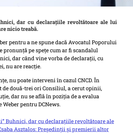
nici, dar cu declarațiile revoltătoare ale lui
re nicio treabă.
ber pentru a ne spune dacă Avocatul Poporului
e pronunță pe spețe cum ar fi scandalul
ici, dar când vine vorba de declarații, cu
, nu are reacție.
țe, nu poate interveni în cazul CNCD. În
de două-trei ori Consiliul, a cerut opinii,
ție, dar nu se află în poziția de a evalua
ate Weber pentru DCNews.
i” Buhnici, dar cu declarațiile revoltătoare ale
Csaba Asztalos: Președinții și premierii altor