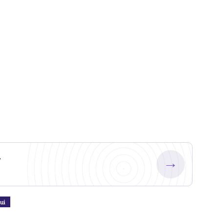
.
→
ui