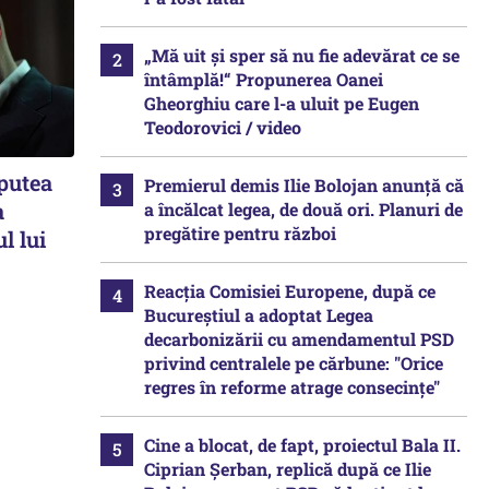
„Mă uit și sper să nu fie adevărat ce se
întâmplă!“ Propunerea Oanei
Gheorghiu care l-a uluit pe Eugen
Teodorovici / video
 putea
Premierul demis Ilie Bolojan anunță că
a
a încălcat legea, de două ori. Planuri de
pregătire pentru război
l lui
Reacția Comisiei Europene, după ce
Bucureștiul a adoptat Legea
decarbonizării cu amendamentul PSD
privind centralele pe cărbune: "Orice
regres în reforme atrage consecințe"
Cine a blocat, de fapt, proiectul Bala II.
Ciprian Șerban, replică după ce Ilie