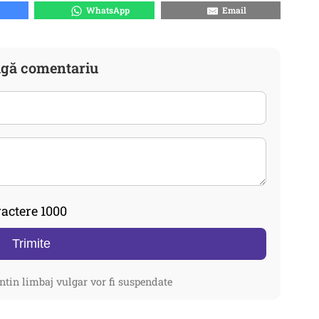
WhatsApp
Email
gă comentariu
actere 1000
Trimite
ntin limbaj vulgar vor fi suspendate