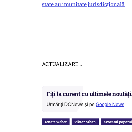
state au imunitate jurisdicțională
ACTUALIZARE...
Fiți la curent cu ultimele noutăți
Urmăriți DCNews și pe
Google News
renate weber
viktor orban
avocatul poporul