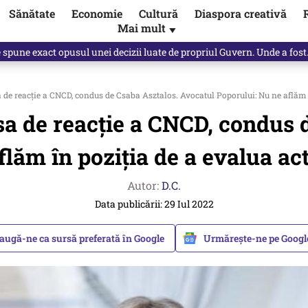
Sănătate
Economie
Cultură
Diaspora creativă
Mai mult
▼
Vîrdol, dezvăluite de o colegă. Povestea pilotului militar dincolo de…
 de reacție a CNCD, condus de Csaba Asztalos. Avocatul Poporului: Nu ne aflăm în
psa de reacție a CNCD, condus 
lăm în poziția de a evalua act
Autor:
D.C.
Data publicării: 29 Iul 2022
augă-ne ca sursă preferată în Google
Urmărește-ne pe Goog