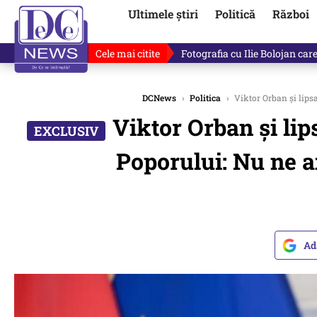
Ultimele știri
Politică
Război
Cele mai citite
Lucruri neștiute despre Mihai 
DCNews
›
Politica
›
Viktor Orban și lipsa
Viktor Orban și li
Poporului: Nu ne af
Ad