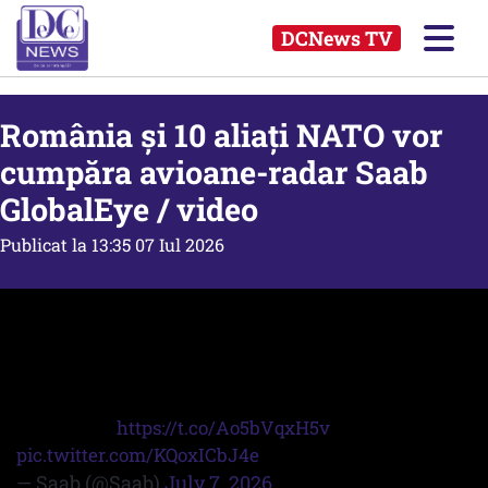
DCNews TV
România și 10 aliați NATO vor
cumpăra avioane-radar Saab
GlobalEye / video
Publicat la 13:35 07 Iul 2026
NATO announces GlobalEye as its future AEW&C
capability. GlobalEye - made in the Alliance. For the
Alliance.
Read more:
https://t.co/Ao5bVqxH5v
pic.twitter.com/KQoxICbJ4e
— Saab (@Saab)
July 7, 2026