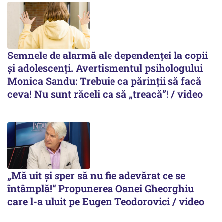
Semnele de alarmă ale dependenței la copii
și adolescenți. Avertismentul psihologului
Monica Sandu: Trebuie ca părinții să facă
ceva! Nu sunt răceli ca să „treacă”! / video
„Mă uit și sper să nu fie adevărat ce se
întâmplă!“ Propunerea Oanei Gheorghiu
care l-a uluit pe Eugen Teodorovici / video