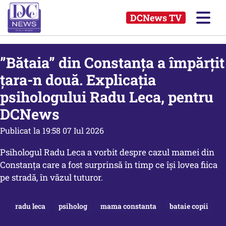
DCNews TV
”Bătaia” din Constanța a împărțit
țara-n două. Explicația
psihologului Radu Leca, pentru
DCNews
Publicat la 19:58 07 Iul 2026
Psihologul Radu Leca a vorbit despre cazul mamei din
Constanța care a fost surprinsă în timp ce își lovea fiica
pe stradă, în văzul tuturor.
radu leca
psiholog
mama constanta
bataie copii