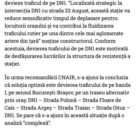
devieze traficul de pe DN1. ”Localizată strategic la
intersecția DN1 cu strada 23 August, această stație va
reduce semnificativ timpul de deplasare pentru
locuitorii orașului și va contribui la fluidizarea
traficului rutier pe una dintre cele mai aglomerate
artere din țară” susține constructorul. Conform
acestuia, devierea traficului de pe DN1 este motivată
de desfășurarea lucrărilor la structura de rezistență a
stației.
În urma recomandării CNAIR, s-a ajuns la concluzia
că soluția optimă este devierea traficului de pe banda
I, pe sensul București-Brașov, pe un traseu alternativ
prin oraș: DN1 – Strada Polonă – Strada Floare de
Cais – Strada Argeș – Strada Traian – Strada Oituz –
DN1. Se pare că s-a ajuns în această situație după o
analiză ”complexă”.