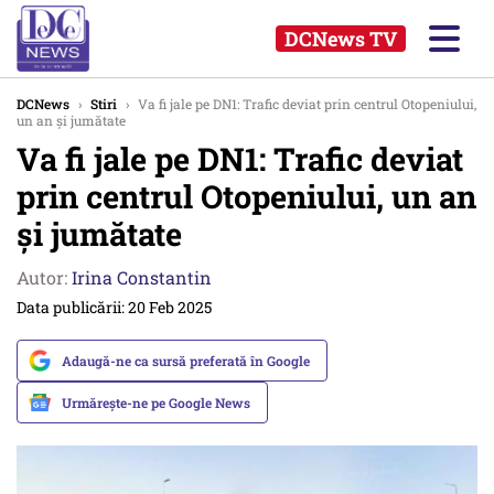
DCNews TV
DCNews
›
Stiri
›
Va fi jale pe DN1: Trafic deviat prin centrul Otopeniului,
un an și jumătate
Va fi jale pe DN1: Trafic deviat
prin centrul Otopeniului, un an
și jumătate
Autor:
Irina Constantin
Data publicării: 20 Feb 2025
Adaugă-ne ca sursă preferată în Google
Urmărește-ne pe Google News