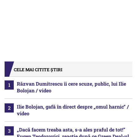
CELE MAI CITITE ȘTIRI
Răzvan Dumitrescu îi cere scuze, public, lui Ilie
Bolojan / video
Ilie Bolojan, gafă în direct despre „omul harnic“ /
video
„Dacă facem treaba asta, s-a ales praful de tot!”
Eugen Teodorovici, reacție după ce Green Deal-ul