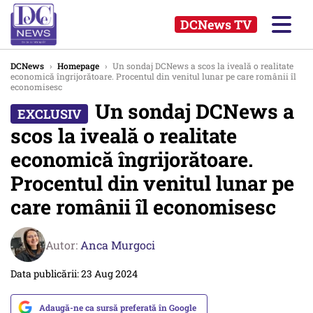
DCNews TV
DCNews
›
Homepage
›
Un sondaj DCNews a scos la iveală o realitate
economică îngrijorătoare. Procentul din venitul lunar pe care românii îl
economisesc
Un sondaj DCNews a
scos la iveală o realitate
economică îngrijorătoare.
Procentul din venitul lunar pe
care românii îl economisesc
Autor:
Anca Murgoci
Data publicării: 23 Aug 2024
Adaugă-ne ca sursă preferată în Google